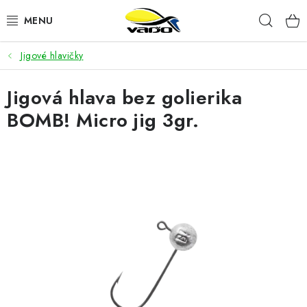
Prejsť
Hľad
na
obsah
Jigové hlavičky
ŽIVÁ NÁSTRAHA
Jigová hlava bez golierika
BIŽUTÉRIA
BOMB! Micro jig 3gr.
FEEDER
NÁSTRAHY A KRMIVÁ
VLASCE
PLAVÁKY
DOPLNKY