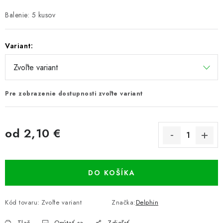
Balenie: 5 kusov
Variant:
Pre zobrazenie dostupnosti zvoľte variant
od
2,10 €
Jednotková cena:
DO KOŠÍKA
Kód tovaru:
Zvoľte variant
Značka:
Delphin
Tlač
Opýtať sa
Zdieľať