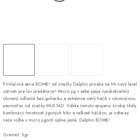
PRETEKÁRSKE SEDAČKY
CAMPING
PRÍVLAČ
NAVIJAKY
PRÚTY
KONTAKTY
Prívlačová séria BOMB! od značky Delphin prináša na trh nový level
ostrosti pre lov predátorov! Micro jig v sebe spája vysokokvalitný
ZNAČKY
olovený odliatok bez golieriku a extrémne ostrý háčik s výnimočnou
pevnosťou od značky MUSTAD. Vďaka tomuto spojeniu širokej škály
kombinácii hmotností jigových hláv a veľkostí háčikov, je odteraz
Navštívte našu predajňu vo Dvoroch nad Žitavou »
vaša voľba v micro jigoch úplne jasná. Delphin BOMB!
Gramáž: 3gr.