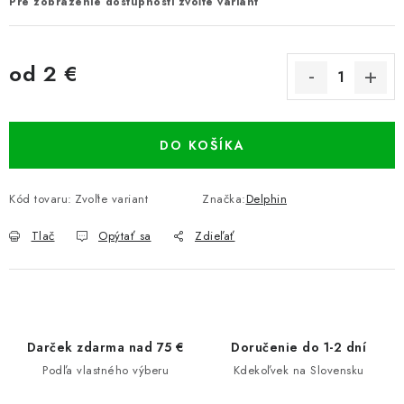
Pre zobrazenie dostupnosti zvoľte variant
od
2 €
Jednotková cena:
DO KOŠÍKA
Kód tovaru:
Zvoľte variant
Značka:
Delphin
Tlač
Opýtať sa
Zdieľať
Darček zdarma nad 75 €
Doručenie do 1-2 dní
Podľa vlastného výberu
Kdekoľvek na Slovensku