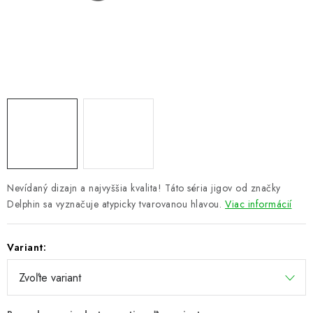
PRETEKÁRSKE SEDAČKY
CAMPING
PRÍVLAČ
NAVIJAKY
PRÚTY
KONTAKTY
Nevídaný dizajn a najvyššia kvalita! Táto séria jigov od značky
Delphin sa vyznačuje atypicky tvarovanou hlavou.
Viac informácií
ZNAČKY
Variant:
Navštívte našu predajňu vo Dvoroch nad Žitavou »