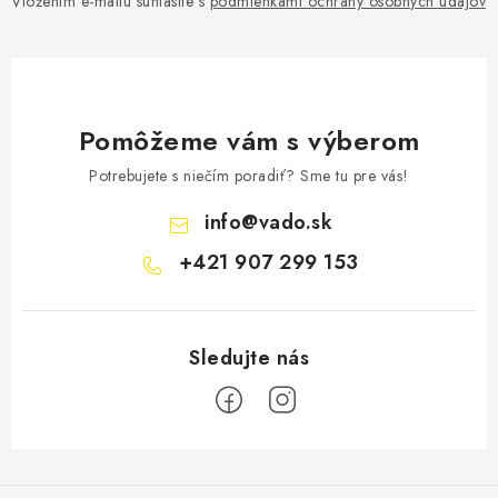
Vložením e-mailu súhlasíte s
podmienkami ochrany osobných údajov
Pomôžeme vám s výberom
Potrebujete s niečím poradiť? Sme tu pre vás!
info
@
vado.sk
+421 907 299 153
Z
á