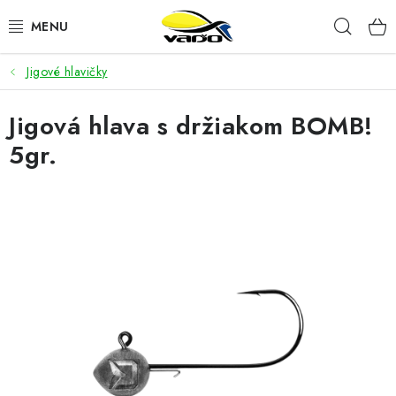
Prejsť
Hľad
na
obsah
Jigové hlavičky
ŽIVÁ NÁSTRAHA
Jigová hlava s držiakom BOMB!
BIŽUTÉRIA
5gr.
FEEDER
NÁSTRAHY A KRMIVÁ
VLASCE
PLAVÁKY
DOPLNKY