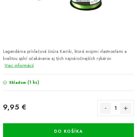
PRETEKÁRSKE SEDAČKY
CAMPING
PRÍVLAČ
NAVIJAKY
Legendárna prívlačová šnúra Kairiki, ktorá svojimi vlastnosťami a
kvalitou splní očakávania aj tých najnáročnejších rybárov.
PRÚTY
Viac informácií
KONTAKTY
(1 ks)
Skladom
ZNAČKY
9,95 €
Navštívte našu predajňu vo Dvoroch nad Žitavou »
Jednotková cena:
DO KOŠÍKA