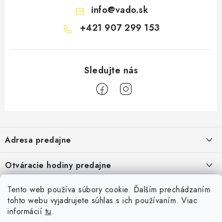
info
@
vado.sk
+421 907 299 153
Z
á
Adresa predajne
p
ä
Vaďo - Rybárske potreby
Otváracie hodiny predajne
Pekárska 4, 941 31 Dvory nad Žitavou
t
i
Pondelok až piatok: 9:00 - 17:00
Pozrite si Google mapu
Tento web používa súbory cookie. Ďalším prechádzaním
Informácie pre Vás
Sobota, Nedeľa: Zatvorené
e
Pozrieť detail mapy »
tohto webu vyjadrujete súhlas s ich používaním. Viac
Napíšte nám
informácií
tu
.
Facebook
Obchodné podmienky