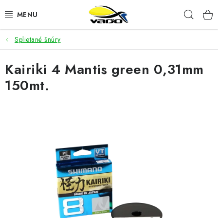
Prejsť
Hľad
na
obsah
Splietané šnúry
ŽIVÁ NÁSTRAHA
Kairiki 4 Mantis green 0,31mm
BIŽUTÉRIA
150mt.
FEEDER
NÁSTRAHY A KRMIVÁ
VLASCE
PLAVÁKY
DOPLNKY