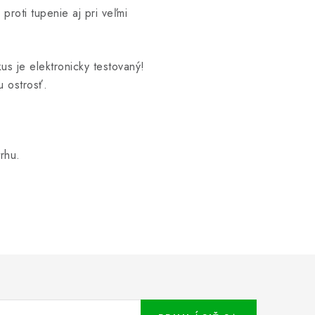
roti tupenie aj pri veľmi
s je elektronicky testovaný!
 ostrosť.
rhu.