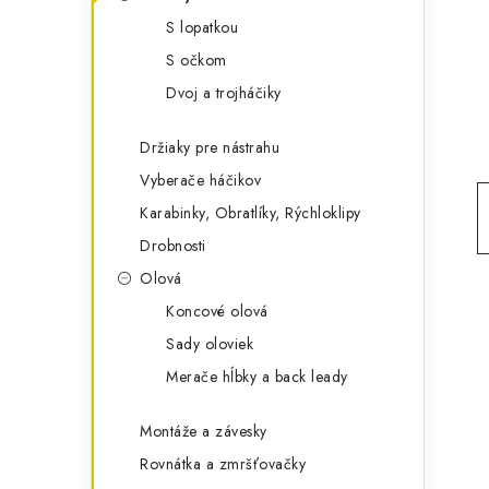
g
ý
S lopatkou
ó
S očkom
p
r
Dvoj a trojháčiky
a
i
e
n
Držiaky pre nástrahu
Vyberače háčikov
e
Karabinky, Obratlíky, Rýchloklipy
l
Drobnosti
Olová
Koncové olová
Sady oloviek
Merače hĺbky a back leady
Montáže a závesky
Rovnátka a zmršťovačky