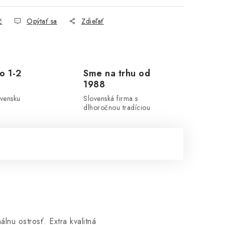
č
Opýtať sa
Zdieľať
o 1-2
Sme na trhu od
1988
ovensku
Slovenská firma s
dlhoročnou tradíciou
nu ostrosť. Extra kvalitná