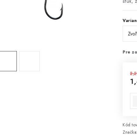
šťúk, 
Varian
Pre zo
2,2
1
Jed
Kód tov
Značka