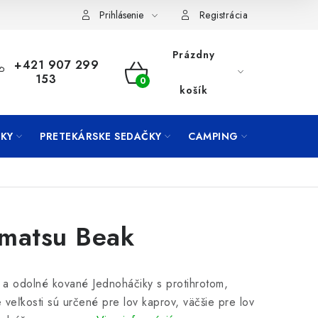
Prihlásenie
Registrácia
Prázdny
+421 907 299
153
NÁKUPNÝ
košík
KOŠÍK
KY
PRETEKÁRSKE SEDAČKY
CAMPING
PRÍVLAČ
matsu Beak
a odolné kované Jednoháčiky s protihrotom,
 veľkosti sú určené pre lov kaprov, väčšie pre lov