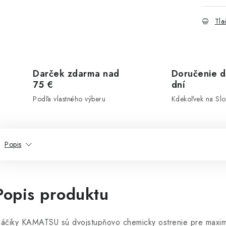
Tla
Darček zdarma nad
Doručenie d
75 €
dní
Podľa vlastného výberu
Kdekoľvek na Sl
Popis
Popis produktu
áčiky KAMATSU sú dvojstupňovo chemicky ostrenie pre maximál