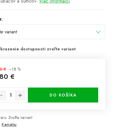
zubáčov a sumcov.
Viac informácií
t:
brazenie dostupnosti zvoľte variant
0 €
–18 %
,80 €
notková cena:
DO KOŠÍKA
aru:
Zvoľte variant
:
Kamatsu