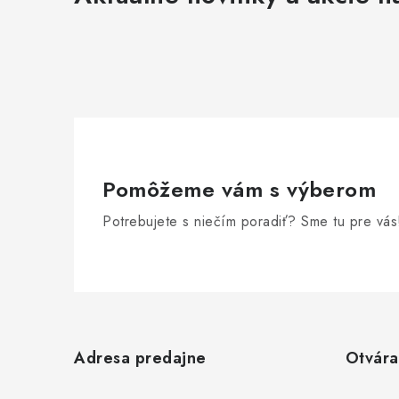
Pomôžeme vám s výberom
Potrebujete s niečím poradiť? Sme tu pre vás
Z
á
Adresa predajne
Otvára
p