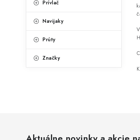
Prívlač
k
č
Navijaky
V
H
Prúty
C
Značky
K
Aktuálne novinky a akcie na