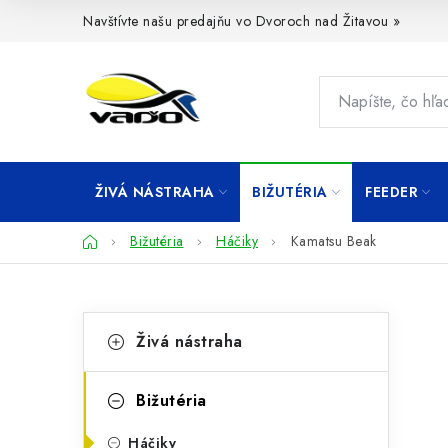
Prejsť
Navštívte našu predajňu vo Dvoroch nad Žitavou »
na
obsah
ŽIVÁ NÁSTRAHA
BIŽUTÉRIA
FEEDER
Domov
Bižutéria
Háčiky
Kamatsu Beak
B
K
Preskočiť
Živá nástraha
kategórie
a
o
t
č
Bižutéria
e
n
Háčiky