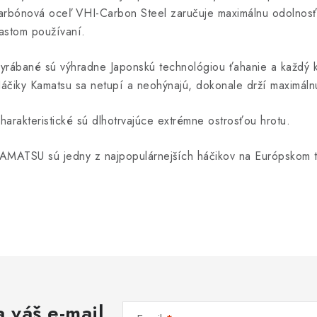
arbónová oceľ VHI-Carbon Steel zaručuje maximálnu odolnosť p
astom používaní.
yrábané sú výhradne Japonskú technológiou ťahanie a každý ku
áčiky Kamatsu sa netupí a neohýnajú, dokonale drží maximálnu
harakteristické sú dlhotrvajúce extrémne ostrosťou hrotu.
AMATSU sú jedny z najpopulárnejších háčikov na Európskom t
 váš e-mail