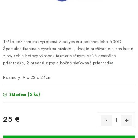
PRETEKÁRSKE SEDAČKY
CAMPING
PRÍVLAČ
Taška cez rameno vyrobená z polyesteru potiahnutého 600D.
NAVIJAKY
Špeciálna tkanina s vysokou hustotou, dvojité prešívanie a zosilnené
zipsy robia hotový výrobok takmer večným. veľká centrálna
priehradka, 2 predné zipsy a bočná sieťovaná priehradka
PRÚTY
Rozmery: 9 x 22 x 24cm
KONTAKTY
(5 ks)
Skladom
ZNAČKY
Navštívte našu predajňu vo Dvoroch nad Žitavou »
25 €
Jednotková cena: