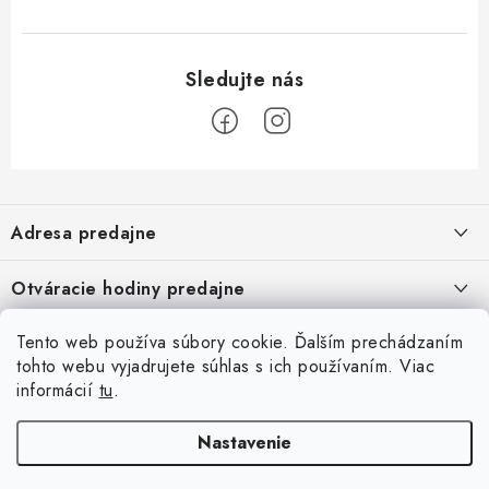
Z
á
Adresa predajne
p
ä
Vaďo - Rybárske potreby
Otváracie hodiny predajne
Pekárska 4, 941 31 Dvory nad Žitavou
t
i
Pondelok až piatok: 9:00 - 17:00
Pozrite si Google mapu
Tento web používa súbory cookie. Ďalším prechádzaním
Informácie pre Vás
Sobota, Nedeľa: Zatvorené
e
Pozrieť detail mapy »
tohto webu vyjadrujete súhlas s ich používaním. Viac
Napíšte nám
informácií
tu
.
Facebook
Obchodné podmienky
Ochrana osobných údajov
Nastavenie