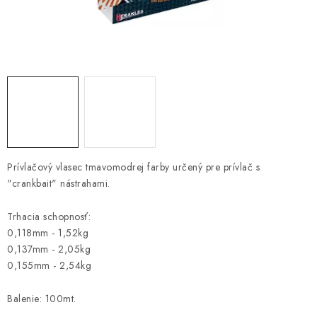
PRETEKÁRSKE SEDAČKY
CAMPING
PRÍVLAČ
NAVIJAKY
PRÚTY
Prívlačový vlasec tmavomodrej farby určený pre prívlač s
"crankbait" nástrahami.
KONTAKTY
Trhacia schopnosť:
ZNAČKY
0,118mm - 1,52kg
0,137mm - 2,05kg
Navštívte našu predajňu vo Dvoroch nad Žitavou »
0,155mm - 2,54kg
Balenie: 100mt.