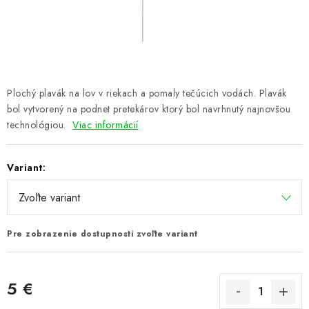
PRETEKÁRSKE SEDAČKY
CAMPING
PRÍVLAČ
Plochý plavák na lov v riekach a pomaly tečúcich vodách. Plavák
NAVIJAKY
bol vytvorený na podnet pretekárov ktorý bol navrhnutý najnovšou
technológiou.
Viac informácií
PRÚTY
Variant:
KONTAKTY
ZNAČKY
Pre zobrazenie dostupnosti zvoľte variant
Navštívte našu predajňu vo Dvoroch nad Žitavou »
5 €
Jednotková cena: