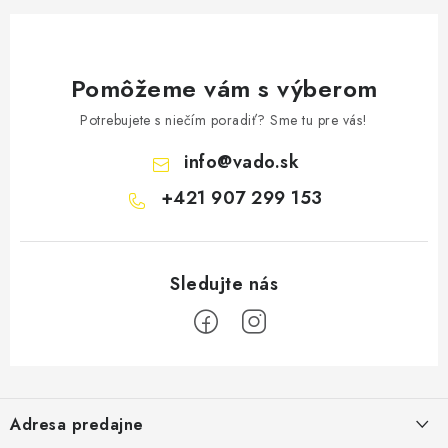
Pomôžeme vám s výberom
Potrebujete s niečím poradiť? Sme tu pre vás!
info
@
vado.sk
+421 907 299 153
Z
á
Adresa predajne
p