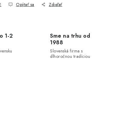
č
Opýtať sa
Zdieľať
o 1-2
Sme na trhu od
1988
ovensku
Slovenská firma s
dlhoročnou tradíciou