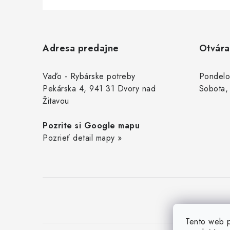
Z
á
Adresa predajne
Otvára
p
ä
Vaďo - Rybárske potreby
Pondelo
Pekárska 4, 941 31 Dvory nad
Sobota,
t
Žitavou
i
Pozrite si Google mapu
e
Pozrieť detail mapy »
Tento web p