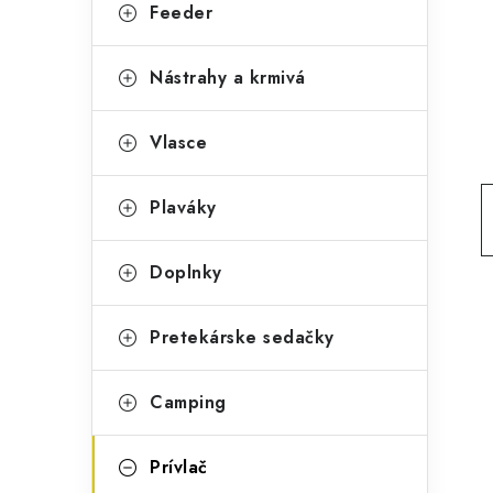
g
Feeder
ý
ó
p
r
Nástrahy a krmivá
a
i
Vlasce
e
n
e
Plaváky
l
Doplnky
Pretekárske sedačky
Camping
Prívlač