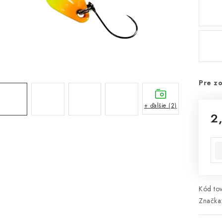
Pre zo
+ ďalšie (2)
2
Jed
Kód tov
Značka