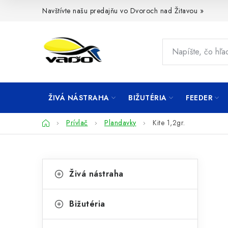
Prejsť
Navštívte našu predajňu vo Dvoroch nad Žitavou »
na
obsah
ŽIVÁ NÁSTRAHA
BIŽUTÉRIA
FEEDER
Domov
Prívlač
Plandavky
Kite 1,2gr.
B
K
Preskočiť
Živá nástraha
kategórie
a
o
t
č
Bižutéria
e
n