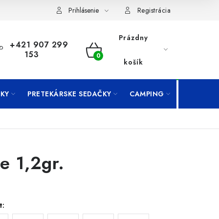
Prihlásenie
Registrácia
Prázdny
+421 907 299
153
NÁKUPNÝ
košík
KOŠÍK
KY
PRETEKÁRSKE SEDAČKY
CAMPING
PRÍVLAČ
te 1,2gr.
t: