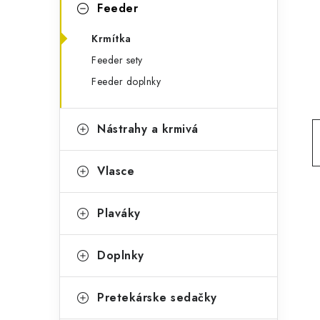
g
Feeder
ý
ó
Krmítka
p
r
Feeder sety
a
i
Feeder doplnky
e
n
e
Nástrahy a krmivá
l
Vlasce
Plaváky
Doplnky
Pretekárske sedačky