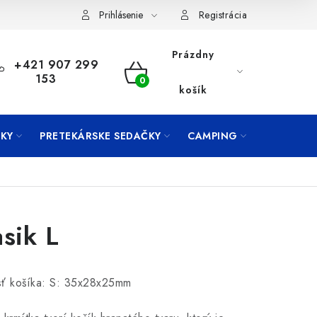
Prihlásenie
Registrácia
Prázdny
+421 907 299
153
NÁKUPNÝ
košík
KOŠÍK
KY
PRETEKÁRSKE SEDAČKY
CAMPING
PRÍVLAČ
asik L
sť košíka: S: 35x28x25mm