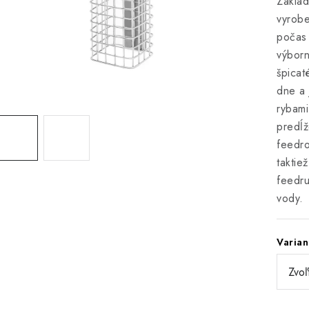
Základ
vyrobe
počas 
výborn
špicat
dne a 
rybami
predĺž
feedro
taktie
feedru
vody.
Varian