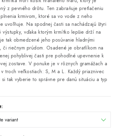
 krmítka tvorí košík hranatého tvaru, ktorý je
ný z pevného drôtu. Ten zabraňuje pretlačeniu
plnenia krmivom, ktoré sa vo vode z neho
e uvoľňuje. Na spodnej časti sa nachádzajú štyri
é výstupky, vďaka ktorým krmítko lepšie drží na
je tak obmedzené jeho posúvanie hladnými
, či riečnym prúdom. Osadené je obratlíkom na
enej pohyblivej časti pre pohodlné upevnenie k
vej zostave. V ponuke je v rôznych gramážach a
ž v troch veľkostiach: S, M a L. Každý priaznivec
 si tak vyberie to správne pre danú situáciu a typ
t: