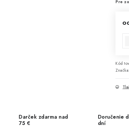
Pre zo
o
Jed
Kód tov
Značka
Tla
Darček zdarma nad
Doručenie d
75 €
dní