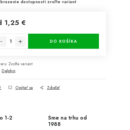
brazenie dostupnosti zvoľte variant
d
1,25 €
notková cena:
DO KOŠÍKA
aru:
Zvoľte variant
:
Delphin
č
Opýtať sa
Zdieľať
o 1-2
Sme na trhu od
1988