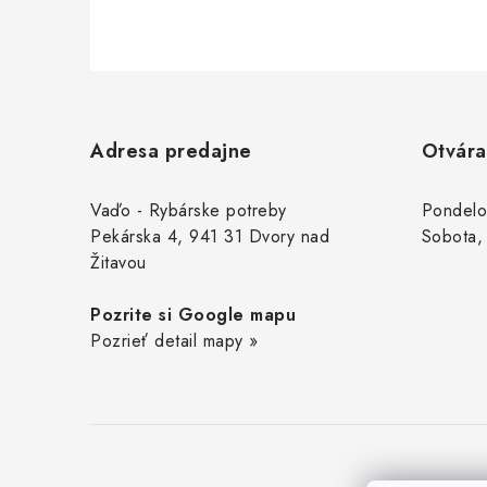
Z
á
Adresa predajne
Otvára
p
ä
Vaďo - Rybárske potreby
Pondelo
Pekárska 4, 941 31 Dvory nad
Sobota,
t
Žitavou
i
Pozrite si Google mapu
e
Pozrieť detail mapy »