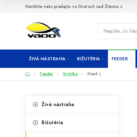
Prejsť
Navštívte našu predajňu vo Dvoroch nad Žitavou »
na
obsah
ŽIVÁ NÁSTRAHA
BIŽUTÉRIA
FEEDER
Domov
Feeder
Krmítka
Klasik L
B
K
Preskočiť
Živá nástraha
kategórie
a
o
t
č
Bižutéria
e
n