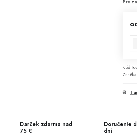
Pre zo
o
Jed
Kód tov
Značka
Tla
Darček zdarma nad
Doručenie d
75 €
dní