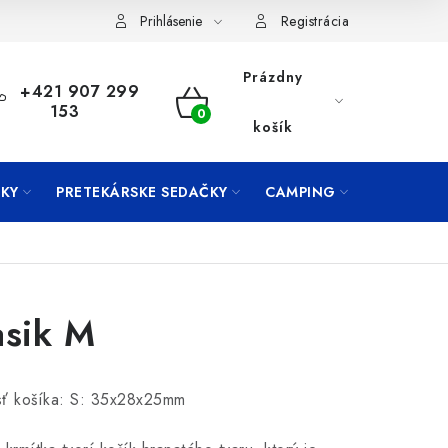
Prihlásenie
Registrácia
Prázdny
+421 907 299
153
NÁKUPNÝ
košík
KOŠÍK
KY
PRETEKÁRSKE SEDAČKY
CAMPING
PRÍVLAČ
asik M
sť košíka: S: 35x28x25mm