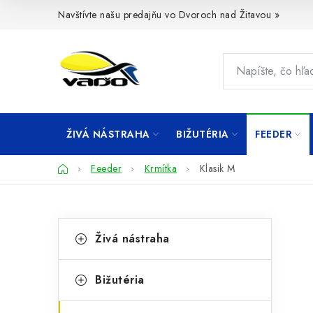
Prejsť
Navštívte našu predajňu vo Dvoroch nad Žitavou »
na
obsah
ŽIVÁ NÁSTRAHA
BIŽUTÉRIA
FEEDER
Domov
Feeder
Krmítka
Klasik M
B
K
Preskočiť
Živá nástraha
kategórie
a
o
t
č
Bižutéria
e
n