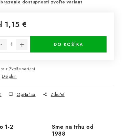
brazenie dostupnosti zvoľte variant
d
1,15 €
notková cena:
DO KOŠÍKA
aru:
Zvoľte variant
:
Delphin
č
Opýtať sa
Zdieľať
o 1-2
Sme na trhu od
1988