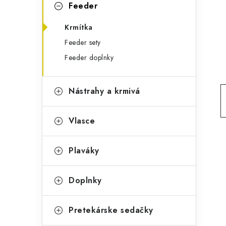
g
Feeder
ý
ó
Krmítka
p
r
Feeder sety
a
i
Feeder doplnky
e
n
e
Nástrahy a krmivá
l
Vlasce
Plaváky
Doplnky
Pretekárske sedačky