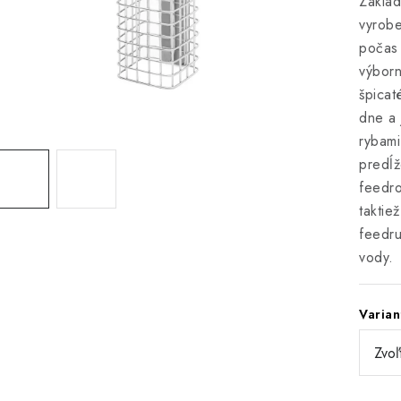
Základ
vyrobe
počas 
výborn
špicat
dne a 
rybami
predĺž
feedro
taktie
feedru
vody.
Varian