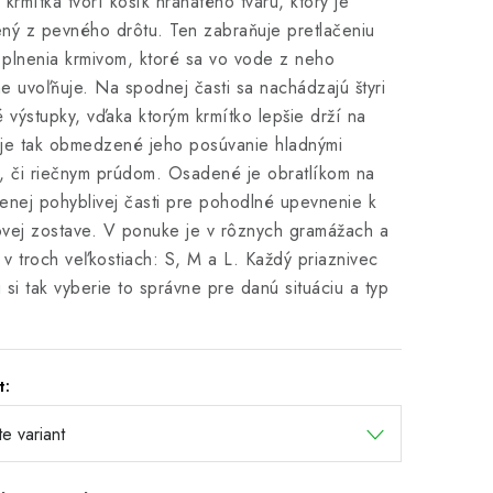
 krmítka tvorí košík hranatého tvaru, ktorý je
ný z pevného drôtu. Ten zabraňuje pretlačeniu
plnenia krmivom, ktoré sa vo vode z neho
e uvoľňuje. Na spodnej časti sa nachádzajú štyri
é výstupky, vďaka ktorým krmítko lepšie drží na
je tak obmedzené jeho posúvanie hladnými
, či riečnym prúdom. Osadené je obratlíkom na
enej pohyblivej časti pre pohodlné upevnenie k
vej zostave. V ponuke je v rôznych gramážach a
ž v troch veľkostiach: S, M a L. Každý priaznivec
 si tak vyberie to správne pre danú situáciu a typ
t: