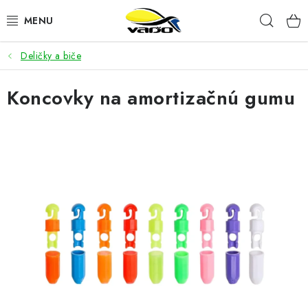
Prejsť
Hľad
na
obsah
Deličky a biče
ŽIVÁ NÁSTRAHA
Koncovky na amortizačnú gumu
BIŽUTÉRIA
FEEDER
NÁSTRAHY A KRMIVÁ
VLASCE
PLAVÁKY
DOPLNKY