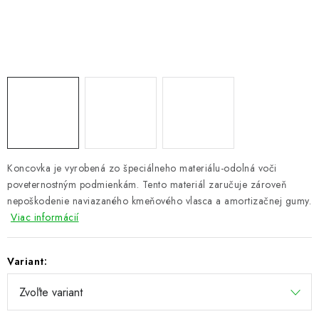
PRETEKÁRSKE SEDAČKY
CAMPING
PRÍVLAČ
NAVIJAKY
PRÚTY
Koncovka je vyrobená zo špeciálneho materiálu-odolná voči
poveternostným podmienkám. Tento materiál zaručuje zároveň
KONTAKTY
nepoškodenie naviazaného kmeňového vlasca a amortizačnej gumy.
Viac informácií
ZNAČKY
Variant:
Navštívte našu predajňu vo Dvoroch nad Žitavou »