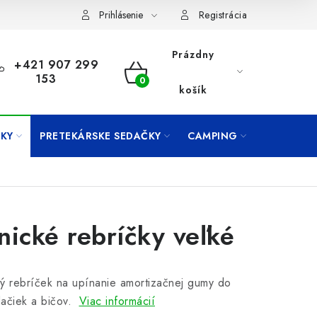
Prihlásenie
Registrácia
Prázdny
+421 907 299
153
NÁKUPNÝ
košík
KOŠÍK
KY
PRETEKÁRSKE SEDAČKY
CAMPING
PRÍVLAČ
nické rebríčky veľké
ý rebríček na upínanie amortizačnej gumy do
ačiek a bičov.
Viac informácií