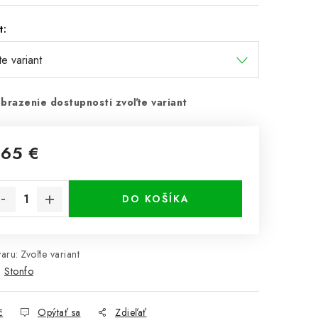
t:
brazenie dostupnosti zvoľte variant
,65 €
notková cena:
DO KOŠÍKA
aru:
Zvoľte variant
:
Stonfo
č
Opýtať sa
Zdieľať