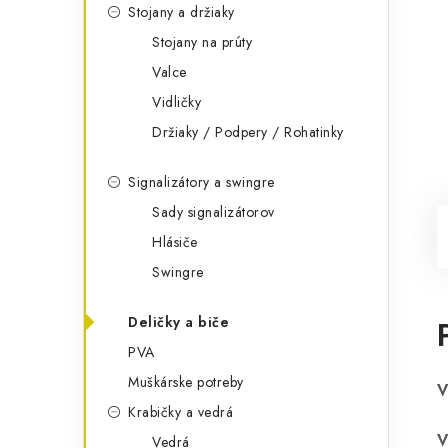
Stojany a držiaky
Stojany na prúty
Valce
Vidličky
Držiaky / Podpery / Rohatinky
Signalizátory a swingre
Sady signalizátorov
Hlásiče
Swingre
Deličky a biče
PVA
Muškárske potreby
V
Krabičky a vedrá
V
Vedrá