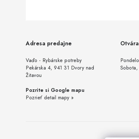
Z
á
Adresa predajne
Otvára
p
ä
Vaďo - Rybárske potreby
Pondelo
Pekárska 4, 941 31 Dvory nad
Sobota,
t
Žitavou
i
Pozrite si Google mapu
e
Pozrieť detail mapy »