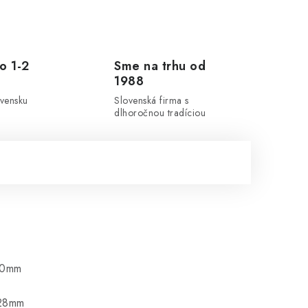
o 1-2
Sme na trhu od
1988
ovensku
Slovenská firma s
dlhoročnou tradíciou
-20mm
-28mm