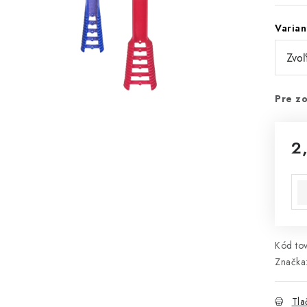
Varian
Pre zo
2
Jed
Kód tov
Značka
Tla