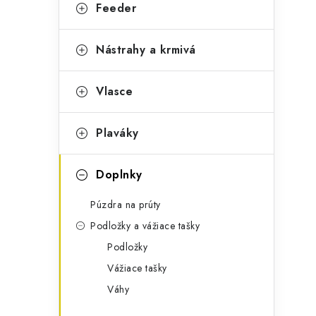
g
Feeder
ý
ó
p
r
Nástrahy a krmivá
a
i
Vlasce
e
n
e
Plaváky
l
Doplnky
Púzdra na prúty
Podložky a vážiace tašky
Podložky
Vážiace tašky
Váhy