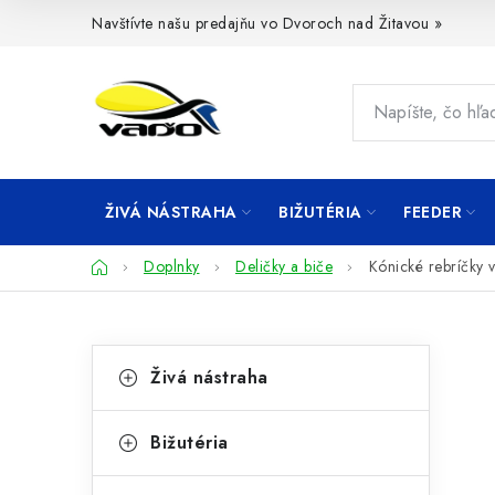
Prejsť
Navštívte našu predajňu vo Dvoroch nad Žitavou »
na
obsah
ŽIVÁ NÁSTRAHA
BIŽUTÉRIA
FEEDER
Domov
Doplnky
Deličky a biče
Kónické rebríčky 
B
K
Preskočiť
Živá nástraha
kategórie
a
o
t
č
Bižutéria
e
n