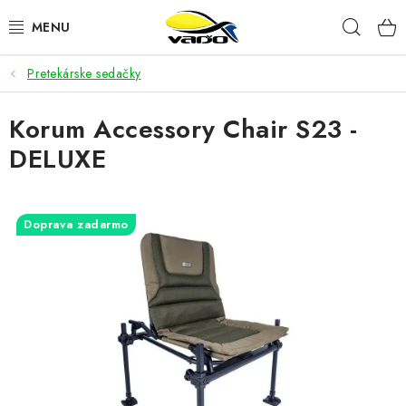
Prejsť
Hľad
na
obsah
Pretekárske sedačky
ŽIVÁ NÁSTRAHA
Korum Accessory Chair S23 -
BIŽUTÉRIA
DELUXE
FEEDER
NÁSTRAHY A KRMIVÁ
Doprava zadarmo
VLASCE
PLAVÁKY
DOPLNKY