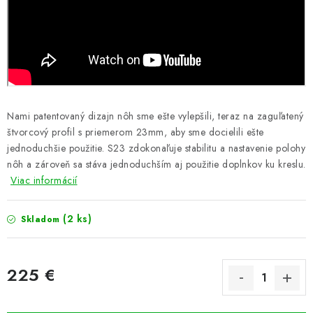
Nami patentovaný dizajn nôh sme ešte vylepšili, teraz na zaguľatený
štvorcový profil s priemerom 23mm, aby sme docielili ešte
jednoduchšie použitie. S23 zdokonaľuje stabilitu a nastavenie polohy
nôh a zároveň sa stáva jednoduchším aj použitie doplnkov ku kreslu.
Viac informácií
(2 ks)
Skladom
225 €
Jednotková cena: