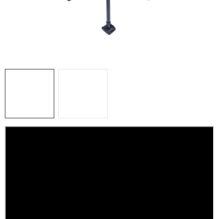
PRETEKÁRSKE SEDAČKY
CAMPING
PRÍVLAČ
NAVIJAKY
PRÚTY
KONTAKTY
ZNAČKY
Navštívte našu predajňu vo Dvoroch nad Žitavou »