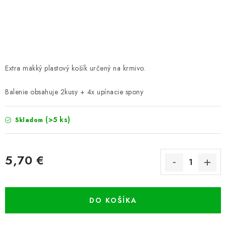
PRETEKÁRSKE SEDAČKY
CAMPING
PRÍVLAČ
Extra mäkký plastový košík určený na krmivo.
NAVIJAKY
Balenie obsahuje 2kusy + 4x upínacie spony
PRÚTY
(>5 ks)
Skladom
KONTAKTY
5,70 €
ZNAČKY
Jednotková cena:
Navštívte našu predajňu vo Dvoroch nad Žitavou »
DO KOŠÍKA