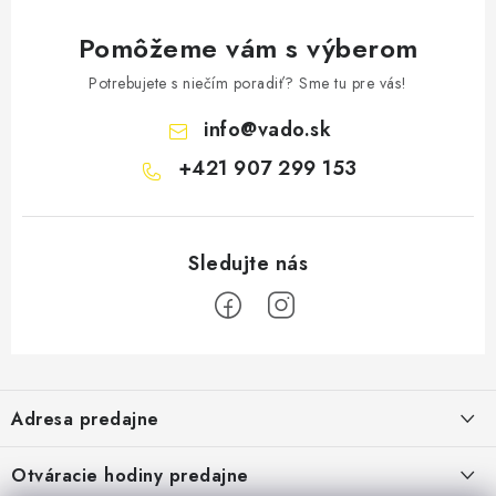
Pomôžeme vám s výberom
Potrebujete s niečím poradiť? Sme tu pre vás!
info
@
vado.sk
+421 907 299 153
Z
á
Adresa predajne
p
ä
Vaďo - Rybárske potreby
Otváracie hodiny predajne
Pekárska 4, 941 31 Dvory nad Žitavou
t