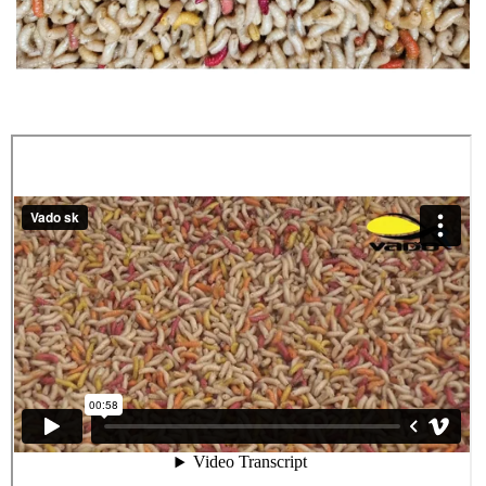
PRETEKÁRSKE SEDAČKY
CAMPING
PRÍVLAČ
NAVIJAKY
PRÚTY
KONTAKTY
ZNAČKY
Navštívte našu predajňu vo Dvoroch nad Žitavou »