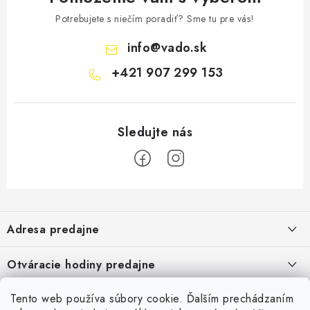
Potrebujete s niečím poradiť? Sme tu pre vás!
info
@
vado.sk
+421 907 299 153
Z
á
Adresa predajne
p
ä
Vaďo - Rybárske potreby
Otváracie hodiny predajne
Pekárska 4, 941 31 Dvory nad Žitavou
t
i
Pondelok až piatok: 9:00 - 17:00
Pozrite si Google mapu
Tento web používa súbory cookie. Ďalším prechádzaním
Informácie pre Vás
Sobota, Nedeľa: Zatvorené