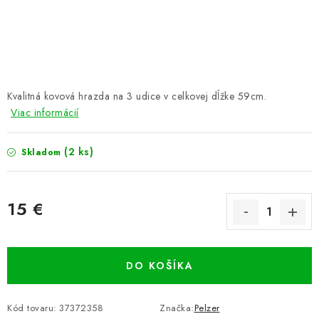
PRETEKÁRSKE SEDAČKY
CAMPING
PRÍVLAČ
Kvalitná kovová hrazda na 3 udice v celkovej dĺžke 59cm.
NAVIJAKY
Viac informácií
PRÚTY
(2 ks)
Skladom
KONTAKTY
15 €
ZNAČKY
Jednotková cena:
Navštívte našu predajňu vo Dvoroch nad Žitavou »
DO KOŠÍKA
Kód tovaru:
37372358
Značka:
Pelzer