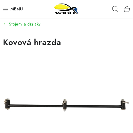
Prejsť
Hľad
na
obsah
Stojany a držiaky
ŽIVÁ NÁSTRAHA
Kovová hrazda
BIŽUTÉRIA
FEEDER
NÁSTRAHY A KRMIVÁ
VLASCE
PLAVÁKY
DOPLNKY