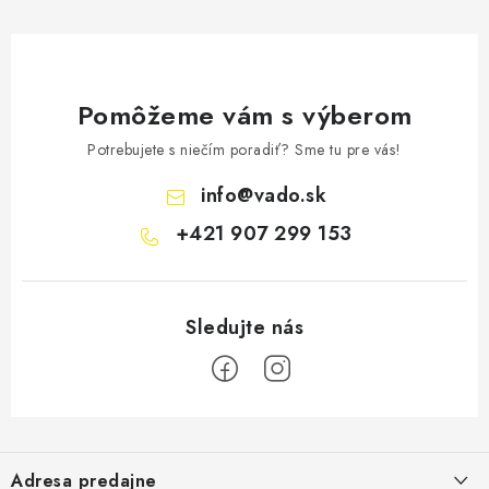
Pomôžeme vám s výberom
Potrebujete s niečím poradiť? Sme tu pre vás!
info
@
vado.sk
+421 907 299 153
Z
á
Adresa predajne