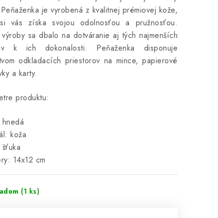
 Peňaženka je vyrobená z kvalitnej prémiovej kože,
 si vás získa svojou odolnosťou a pružnosťou.
výroby sa dbalo na dotváranie aj tých najmenších
lov k ich dokonalosti. Peňaženka disponuje
tvom odkladacích priestorov na mince, papierové
ky a karty.
tre produktu:
: hnedá
ál: koža
 šťuka
ry: 14x12 cm
ladom
(1 ks)