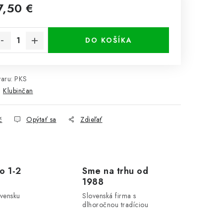
7,50 €
notková cena:
DO KOŠÍKA
aru:
PKS
:
Klubinčan
č
Opýtať sa
Zdieľať
o 1-2
Sme na trhu od
1988
ovensku
Slovenská firma s
dlhoročnou tradíciou