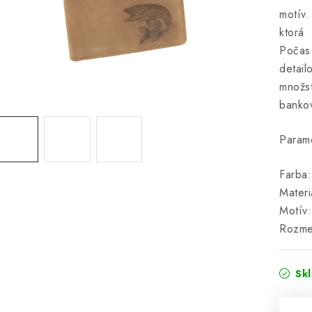
motív.
ktorá
Počas 
detai
množs
bankov
Parame
Farba
Materi
Motív:
Rozme
Sk