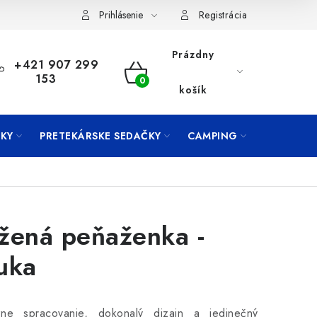
Prihlásenie
Registrácia
Prázdny
+421 907 299
153
NÁKUPNÝ
košík
KOŠÍK
KY
PRETEKÁRSKE SEDAČKY
CAMPING
PRÍVLAČ
žená peňaženka -
uka
zne spracovanie, dokonalý dizajn a jedinečný