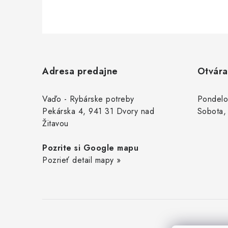
Z
á
Adresa predajne
Otvára
p
ä
Vaďo - Rybárske potreby
Pondelo
Pekárska 4, 941 31 Dvory nad
Sobota,
t
Žitavou
i
Pozrite si Google mapu
e
Pozrieť detail mapy »