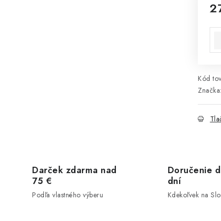
2
Jed
Kód tov
Značka
Tla
Darček zdarma nad
Doručenie d
75 €
dní
Podľa vlastného výberu
Kdekoľvek na Sl