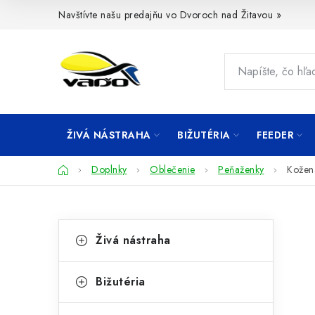
Prejsť
Navštívte našu predajňu vo Dvoroch nad Žitavou »
na
obsah
ŽIVÁ NÁSTRAHA
BIŽUTÉRIA
FEEDER
Domov
Doplnky
Oblečenie
Peňaženky
Kožen
B
K
Preskočiť
Živá nástraha
kategórie
a
o
t
č
Bižutéria
e
n