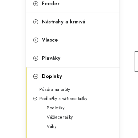
g
Feeder
ý
ó
p
r
Nástrahy a krmivá
a
i
Vlasce
e
n
e
Plaváky
l
Doplnky
Púzdra na prúty
Podložky a vážiace tašky
Podložky
Vážiace tašky
Váhy