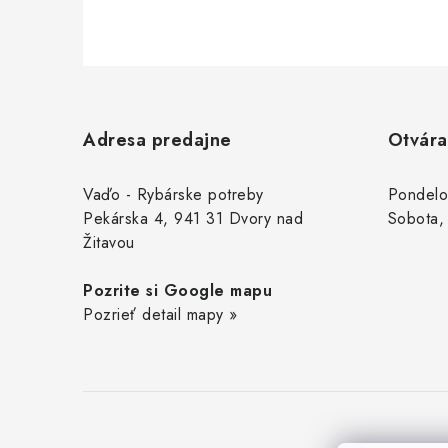
Z
á
Adresa predajne
Otvára
p
ä
Vaďo - Rybárske potreby
Pondelo
Pekárska 4, 941 31 Dvory nad
Sobota,
t
Žitavou
i
Pozrite si Google mapu
e
Pozrieť detail mapy »