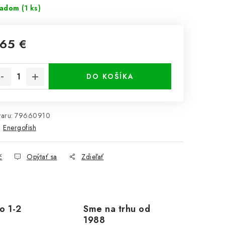
ladom
(1 ks)
,65 €
notková cena:
DO KOŠÍKA
aru:
79660910
:
Energofish
č
Opýtať sa
Zdieľať
o 1-2
Sme na trhu od
1988