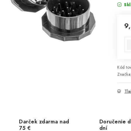
Sk
9
Jed
Kód tov
Značka
Tla
Darček zdarma nad
Doručenie d
75 €
dní