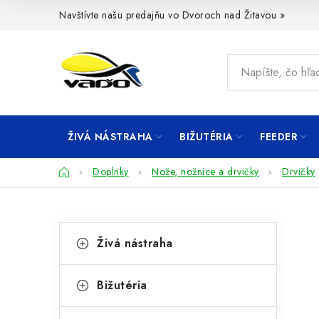
Prejsť
Navštívte našu predajňu vo Dvoroch nad Žitavou »
na
obsah
ŽIVÁ NÁSTRAHA
BIŽUTÉRIA
FEEDER
Domov
Doplnky
Nože, nožnice a drvičky
Drvičky
B
K
Preskočiť
Živá nástraha
kategórie
a
o
t
č
Bižutéria
e
n