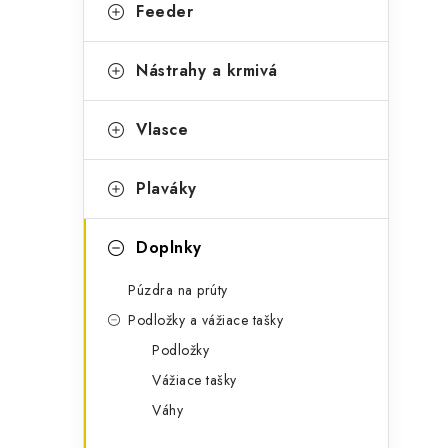
g
Feeder
ý
ó
p
r
Nástrahy a krmivá
a
i
Vlasce
e
n
e
Plaváky
l
Doplnky
Púzdra na prúty
Podložky a vážiace tašky
Podložky
Vážiace tašky
Váhy