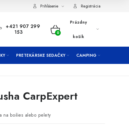
Prihlásenie
Registrácia
Prázdny
+421 907 299
153
NÁKUPNÝ
košík
KOŠÍK
KY
PRETEKÁRSKE SEDAČKY
CAMPING
PRÍVLAČ
usha CarpExpert
a na boilies alebo pelety