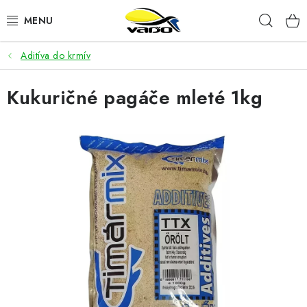
Prejsť
Hľad
na
obsah
Aditíva do krmív
ŽIVÁ NÁSTRAHA
Kukuričné pagáče mleté 1kg
BIŽUTÉRIA
FEEDER
NÁSTRAHY A KRMIVÁ
VLASCE
PLAVÁKY
DOPLNKY