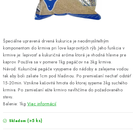
PRETEKÁRSKE SEDAČKY
CAMPING
PRÍVLAČ
Špeciálne upravená drvená kukurica je neodmysliteľným
NAVIJAKY
komponentom do krmiva pri love kaprovitých rýb. Jeho funkcia v
krmive je: lepivosť a kukuričná aróma ktorá je vhodná hlavne pre
kaprov. Používa sa v pomere 1kg pagáčov na 3kg krmiva.
PRÚTY
Návod: Kukuričné pagáče vysypeme do nádoby a zalejeme vodou
tak aby boli zaliate 1cm pod hladinou. Po premiešaní nechať odstáť
KONTAKTY
15-20min. Vznikne kašovitá hmota do ktorej sypeme 3kg suchého
krmiva. Po zamiešaní ešte krmivo navlhčíme do požadovaného
ZNAČKY
stavu.
Balenie: 1kg
Viac informácií
Navštívte našu predajňu vo Dvoroch nad Žitavou »
(>5 ks)
Skladom