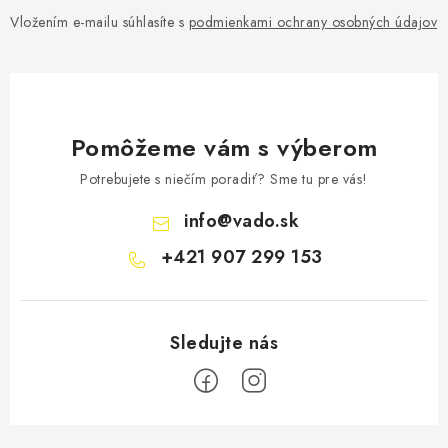
Vložením e-mailu súhlasíte s
podmienkami ochrany osobných údajov
Pomôžeme vám s výberom
Potrebujete s niečím poradiť? Sme tu pre vás!
info
@
vado.sk
+421 907 299 153
Z