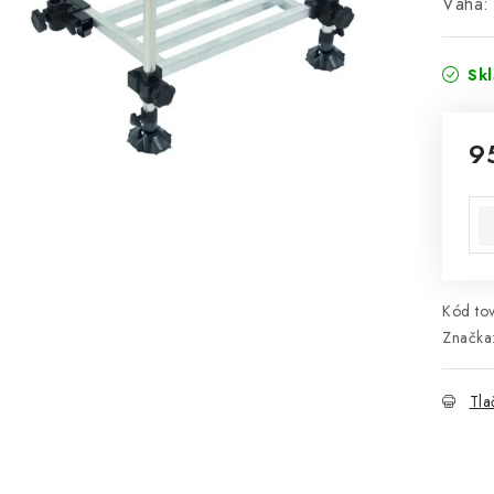
Váha:
Sk
9
Jed
Kód tov
Značka
Tla