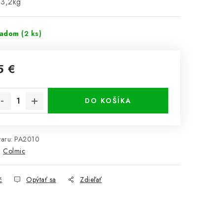
 3,2kg
ladom
(2 ks)
5 €
notková cena:
DO KOŠÍKA
aru:
PA2010
:
Colmic
č
Opýtať sa
Zdieľať