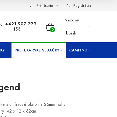
Prihlásenie
Registrácia
Prázdny
+421 907 299
153
NÁKUPNÝ
košík
KOŠÍK
KY
PRETEKÁRSKE SEDAČKY
CAMPING
PRÍVLAČ
gend
cké alumíniové plato na 25mm nohy.
ry: 42 x 12 x 62cm