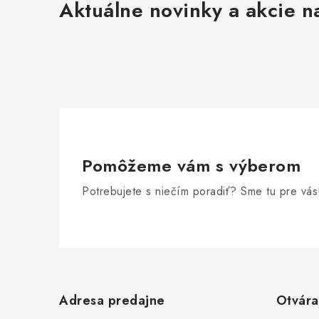
Aktuálne novinky a akcie na
Pomôžeme vám s výberom
Potrebujete s niečím poradiť? Sme tu pre vás
Z
á
Adresa predajne
Otvára
p