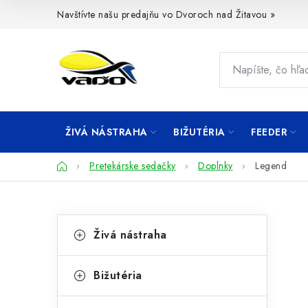
Prejsť
Navštívte našu predajňu vo Dvoroch nad Žitavou »
na
obsah
ŽIVÁ NÁSTRAHA
BIŽUTÉRIA
FEEDER
Domov
Pretekárske sedačky
Doplnky
Legend
B
K
Preskočiť
Živá nástraha
kategórie
a
o
t
č
Bižutéria
e
n