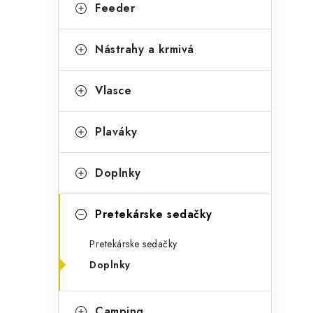
g
Feeder
ý
ó
p
r
Nástrahy a krmivá
a
i
Vlasce
e
n
e
Plaváky
l
Doplnky
Pretekárske sedačky
Pretekárske sedačky
Doplnky
Camping