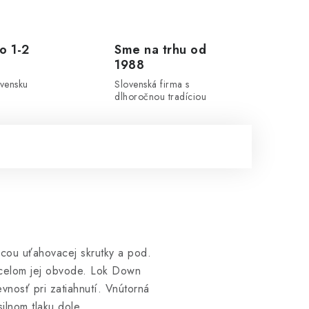
o 1-2
Sme na trhu od
1988
ovensku
Slovenská firma s
dlhoročnou tradíciou
ocou uťahovacej skrutky a pod.
o celom jej obvode. Lok Down
nosť pri zatiahnutí. Vnútorná
ilnom tlaku dole.