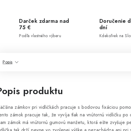
Darček zdarma nad
Doručenie d
75 €
dní
Podľa vlastného výberu
Kdekoľvek na Sl
Popis
Popis produktu
äčšina zámkov pri vidličkách pracuje s bodovou fixáciou pom
ento zámok pracuje tak, že vyvíja tlak na vnútornú vidličku p
am zámok má vnútornú gumovú manžetu, ktorá ešte zvyšuje pev
idlička tak drží pevne vo zvolenej výške a nezachádza ani pri s