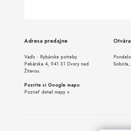
Z
á
Adresa predajne
Otvára
p
ä
Vaďo - Rybárske potreby
Pondelo
Pekárska 4, 941 31 Dvory nad
Sobota,
t
Žitavou
i
Pozrite si Google mapu
e
Pozrieť detail mapy »