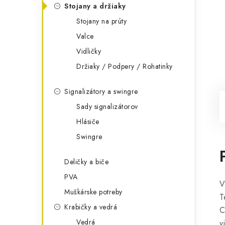
Stojany a držiaky
Stojany na prúty
Valce
Vidličky
Držiaky / Podpery / Rohatinky
Signalizátory a swingre
Sady signalizátorov
Hlásiče
Swingre
Deličky a biče
PVA
V
Muškárske potreby
T
Krabičky a vedrá
C
Vedrá
v