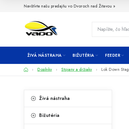
Prejsť
Navštívte našu predajňu vo Dvoroch nad Žitavou »
na
obsah
ŽIVÁ NÁSTRAHA
BIŽUTÉRIA
FEEDER
Domov
Doplnky
Stojany a držiaky
Lok Down Stag
B
K
Preskočiť
Živá nástraha
kategórie
a
o
t
č
Bižutéria
e
n