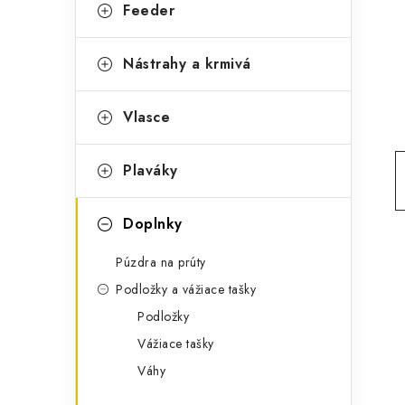
g
Feeder
ý
ó
p
r
Nástrahy a krmivá
a
i
Vlasce
e
n
e
Plaváky
l
Doplnky
Púzdra na prúty
Podložky a vážiace tašky
Podložky
Vážiace tašky
Váhy