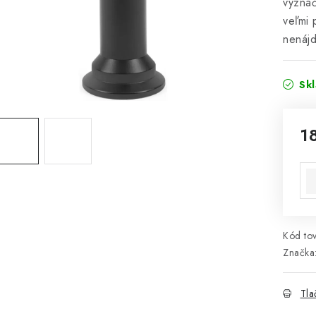
vyznač
veľmi 
nenájd
Sk
1
Jed
Kód tov
Značka
Tla