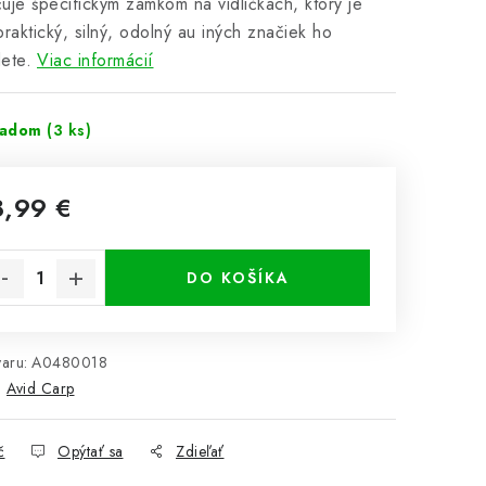
uje špecifickým zámkom na vidličkách, ktorý je
praktický, silný, odolný au iných značiek ho
ete.
Viac informácií
ladom
(3 ks)
8,99 €
notková cena:
DO KOŠÍKA
aru:
A0480018
:
Avid Carp
č
Opýtať sa
Zdieľať