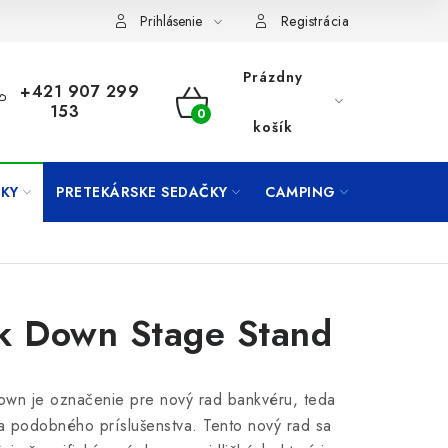
Prihlásenie
Registrácia
Prázdny
+421 907 299
153
NÁKUPNÝ
košík
KOŠÍK
KY
PRETEKÁRSKE SEDAČKY
CAMPING
PRÍVLAČ
k Down Stage Stand
wn je označenie pre nový rad bankvéru, teda
ka podobného príslušenstva. Tento nový rad sa