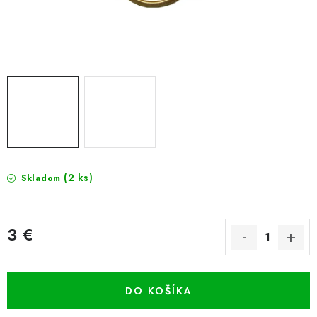
PRETEKÁRSKE SEDAČKY
CAMPING
PRÍVLAČ
NAVIJAKY
PRÚTY
(2 ks)
Skladom
KONTAKTY
ZNAČKY
3 €
Jednotková cena:
Navštívte našu predajňu vo Dvoroch nad Žitavou »
DO KOŠÍKA