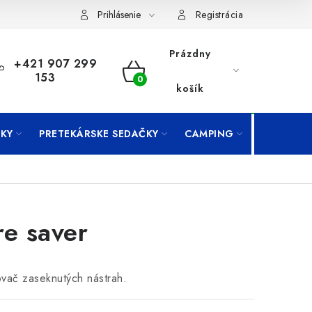
Prihlásenie
Registrácia
Prázdny
+421 907 299
153
NÁKUPNÝ
košík
KOŠÍK
KY
PRETEKÁRSKE SEDAČKY
CAMPING
PRÍVLAČ
re saver
vač zaseknutých nástrah.