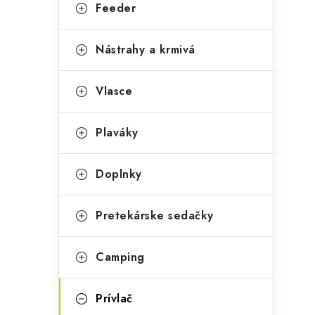
g
Feeder
ý
ó
p
r
Nástrahy a krmivá
a
i
Vlasce
e
n
e
Plaváky
l
Doplnky
Pretekárske sedačky
Camping
Prívlač