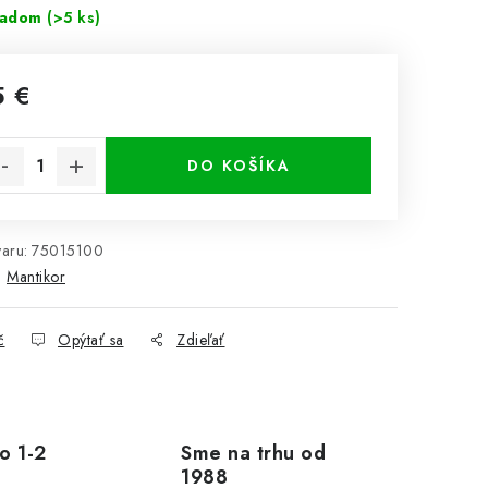
ladom
(>5 ks)
5 €
notková cena:
DO KOŠÍKA
aru:
75015100
:
Mantikor
č
Opýtať sa
Zdieľať
o 1-2
Sme na trhu od
1988