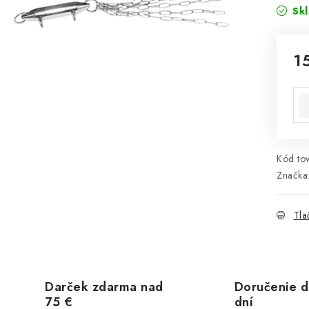
Sk
1
Jed
Kód tov
Značka
Tla
Darček zdarma nad
Doručenie d
75 €
dní