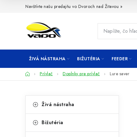
Prejsť
Navštívte našu predajňu vo Dvoroch nad Žitavou »
na
obsah
ŽIVÁ NÁSTRAHA
BIŽUTÉRIA
FEEDER
Domov
Prívlač
Doplnky pre prívlač
Lure saver
B
K
Preskočiť
Živá nástraha
kategórie
a
o
t
č
Bižutéria
e
n