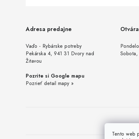
Z
á
Adresa predajne
Otvára
p
ä
Vaďo - Rybárske potreby
Pondelo
Pekárska 4, 941 31 Dvory nad
Sobota,
t
Žitavou
i
Pozrite si Google mapu
e
Pozrieť detail mapy »
Tento web p