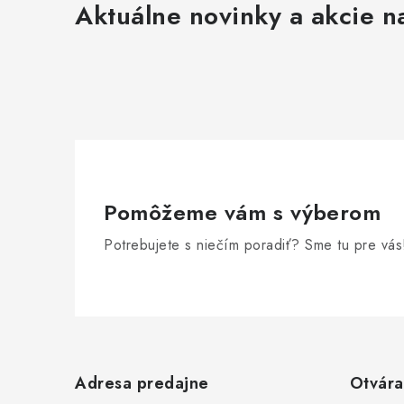
Aktuálne novinky a akcie na
Pomôžeme vám s výberom
Potrebujete s niečím poradiť? Sme tu pre vás
Z
á
Adresa predajne
Otvára
p