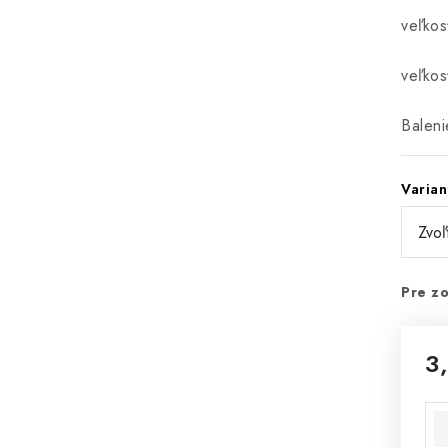
veľkos
veľkos
Baleni
Varian
Pre zo
3
Jed