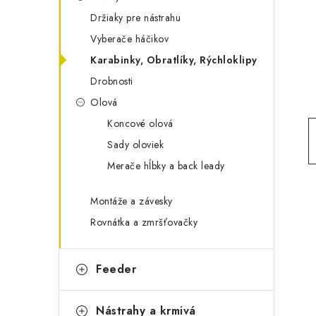
g
ý
Držiaky pre nástrahu
ó
Vyberače háčikov
p
r
Karabinky, Obratlíky, Rýchloklipy
a
i
Drobnosti
e
n
Olová
e
Koncové olová
Sady oloviek
l
Merače hĺbky a back leady
Montáže a závesky
Rovnátka a zmršťovačky
Feeder
Nástrahy a krmivá