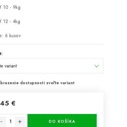
ť 10 - 9kg
ť 12 - 4kg
e: 6 kusov
t:
brazenie dostupnosti zvoľte variant
,45 €
notková cena:
DO KOŠÍKA