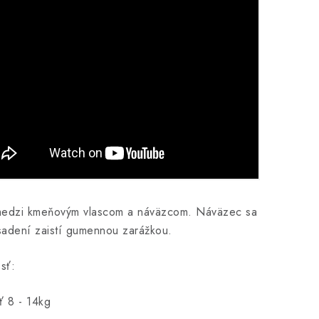
medzi kmeňovým vlascom a náväzcom. Náväzec sa
adení zaistí gumennou zarážkou.
sť:
ť 8 - 14kg