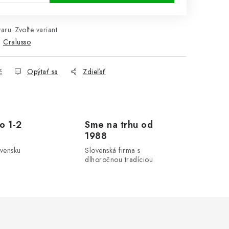
aru:
Zvoľte variant
:
Cralusso
č
Opýtať sa
Zdieľať
o 1-2
Sme na trhu od
1988
ovensku
Slovenská firma s
dlhoročnou tradíciou