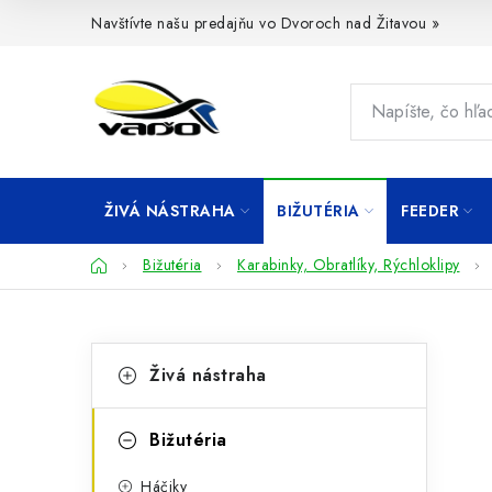
Prejsť
Navštívte našu predajňu vo Dvoroch nad Žitavou »
na
obsah
ŽIVÁ NÁSTRAHA
BIŽUTÉRIA
FEEDER
Domov
Bižutéria
Karabinky, Obratlíky, Rýchloklipy
B
K
Preskočiť
Živá nástraha
kategórie
a
o
t
č
Bižutéria
e
n
Háčiky