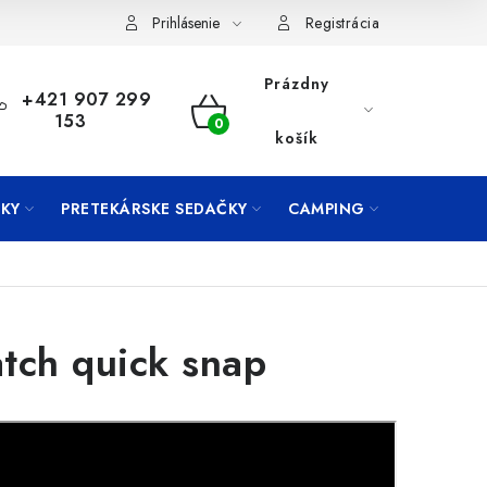
Prihlásenie
Registrácia
Prázdny
+421 907 299
153
NÁKUPNÝ
košík
KOŠÍK
KY
PRETEKÁRSKE SEDAČKY
CAMPING
PRÍVLAČ
tch quick snap