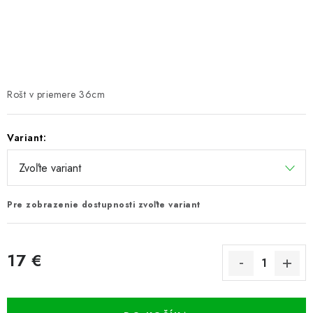
PRETEKÁRSKE SEDAČKY
CAMPING
PRÍVLAČ
Rošt v priemere 36cm
NAVIJAKY
Variant:
PRÚTY
KONTAKTY
Pre zobrazenie dostupnosti zvoľte variant
ZNAČKY
17 €
Navštívte našu predajňu vo Dvoroch nad Žitavou »
Jednotková cena: