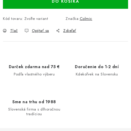
DO KOŠÍKA
Kód tovaru:
Zvoľte variant
Značka:
Colmic
Tlač
Opýtať sa
Zdieľať
Darček zdarma nad 75 €
Doručenie do 1-2 dní
Podľa vlastného výberu
Kdekoľvek na Slovensku
Sme na trhu od 1988
Slovenská firma s dlhoročnou
tradíciou