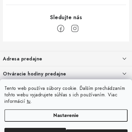
Z
á
Adresa predajne
p
ä
Vaďo - Rybárske potreby
Otváracie hodiny predajne
Pekárska 4, 941 31 Dvory nad Žitavou
t
i
Pondelok až piatok: 9:00 - 17:00
Pozrite si Google mapu
Tento web používa súbory cookie. Ďalším prechádzaním
Informácie pre Vás
Sobota, Nedeľa: Zatvorené
e
Pozrieť detail mapy »
tohto webu vyjadrujete súhlas s ich používaním. Viac
Napíšte nám
informácií
tu
.
Facebook
Obchodné podmienky
Ochrana osobných údajov
Nastavenie