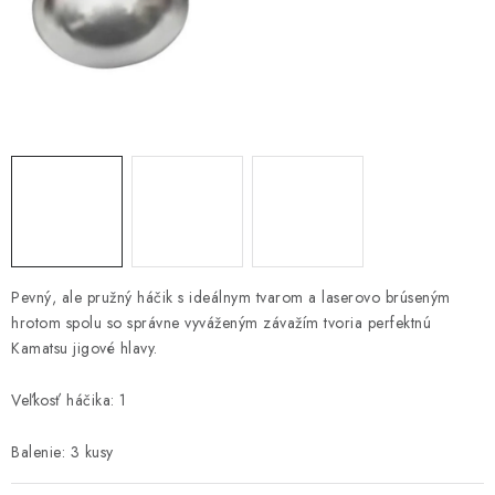
PRETEKÁRSKE SEDAČKY
CAMPING
PRÍVLAČ
NAVIJAKY
PRÚTY
KONTAKTY
Pevný, ale pružný háčik s ideálnym tvarom a laserovo brúseným
hrotom spolu so správne vyváženým závažím tvoria perfektnú
ZNAČKY
Kamatsu jigové hlavy.
Veľkosť háčika: 1
Navštívte našu predajňu vo Dvoroch nad Žitavou »
Balenie: 3 kusy