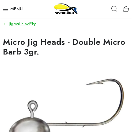
Prejsť
Hľad
na
obsah
Jigové hlavičky
ŽIVÁ NÁSTRAHA
Micro Jig Heads - Double Micro
BIŽUTÉRIA
Barb 3gr.
FEEDER
NÁSTRAHY A KRMIVÁ
VLASCE
PLAVÁKY
DOPLNKY