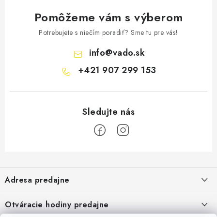
Pomôžeme vám s výberom
Potrebujete s niečím poradiť? Sme tu pre vás!
info
@
vado.sk
+421 907 299 153
Z
á
Adresa predajne
p
ä
Vaďo - Rybárske potreby
Otváracie hodiny predajne
Pekárska 4, 941 31 Dvory nad Žitavou
t