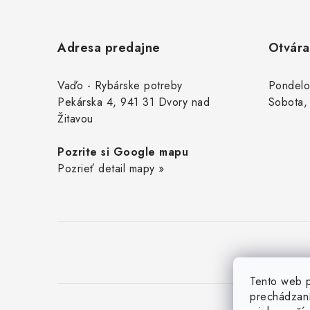
Z
á
Adresa predajne
Otvára
p
ä
Vaďo - Rybárske potreby
Pondelo
Pekárska 4, 941 31 Dvory nad
Sobota,
t
Žitavou
i
Pozrite si Google mapu
e
Pozrieť detail mapy »
Tento web p
prechádzaní