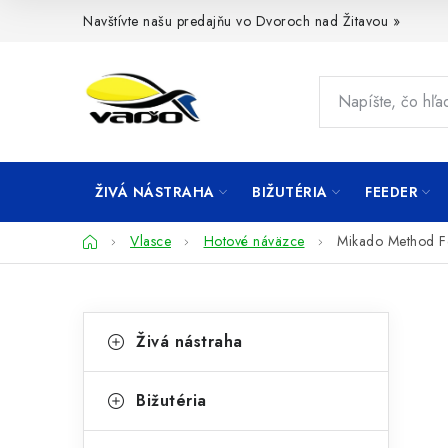
Prejsť
Navštívte našu predajňu vo Dvoroch nad Žitavou »
na
obsah
ŽIVÁ NÁSTRAHA
BIŽUTÉRIA
FEEDER
Domov
Vlasce
Hotové náväzce
Mikado Method Fe
B
K
Preskočiť
Živá nástraha
kategórie
a
o
t
č
Bižutéria
e
n