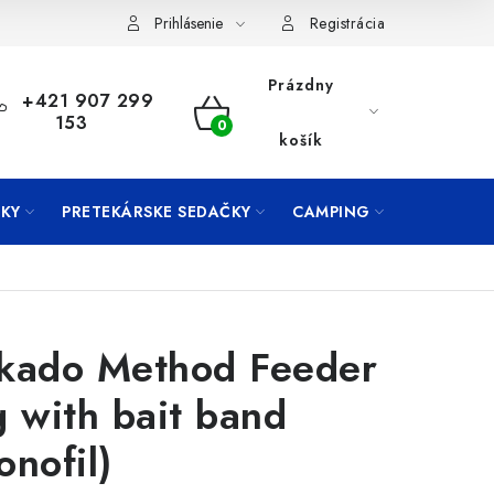
Prihlásenie
Registrácia
Prázdny
+421 907 299
153
NÁKUPNÝ
košík
KOŠÍK
KY
PRETEKÁRSKE SEDAČKY
CAMPING
PRÍVLAČ
kado Method Feeder
g with bait band
onofil)