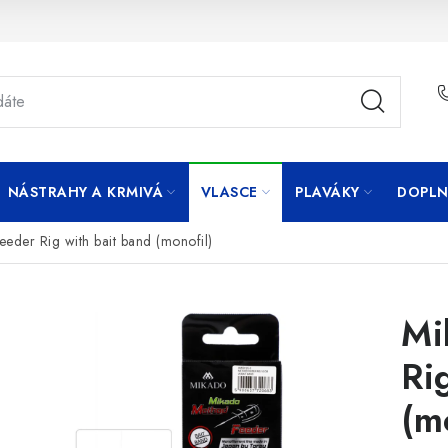
NÁSTRAHY A KRMIVÁ
VLASCE
PLAVÁKY
DOPLN
eder Rig with bait band (monofil)
Mi
Ri
(m