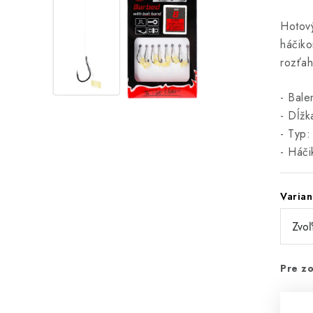
Hotový
háčiko
rozťah
- Bale
- Dĺžk
- Typ:
- Háč
Varian
Pre zo