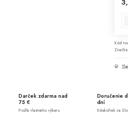
3
Jed
Kód tov
Značka
Tla
Darček zdarma nad
Doručenie d
75 €
dní
Podľa vlastného výberu
Kdekoľvek na Sl