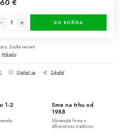
,60 €
notková cena:
DO KOŠÍKA
aru:
Zvoľte variant
:
Mikado
č
Opýtať sa
Zdieľať
o 1-2
Sme na trhu od
1988
ovensku
Slovenská firma s
dlhoročnou tradíciou