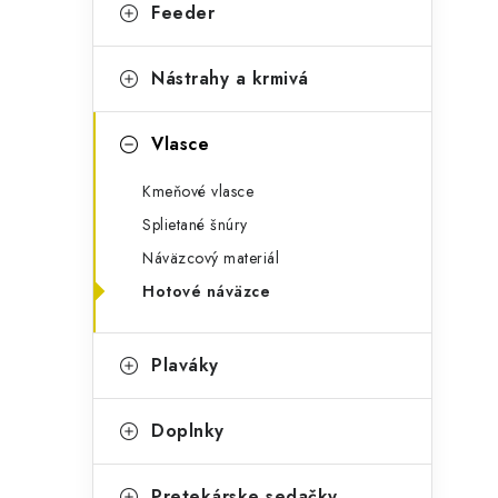
g
Feeder
ý
ó
p
r
Nástrahy a krmivá
a
i
Vlasce
e
n
Kmeňové vlasce
e
Splietané šnúry
l
Náväzcový materiál
Hotové náväzce
Plaváky
Doplnky
Pretekárske sedačky