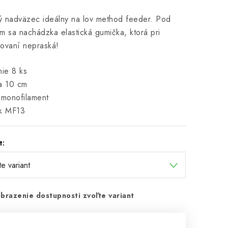
 nadväzec ideálny na lov method feeder. Pod
m sa nachádzka elastická gumička, ktorá pri
ovaní nepraská!
nie 8 ks
a 10 cm
 monofilament
ik MF13
t:
brazenie dostupnosti zvoľte variant