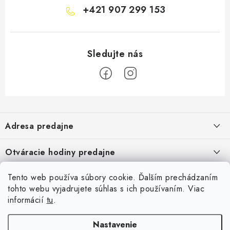
+421 907 299 153
Z
á
Adresa predajne
p
ä
Vaďo - Rybárske potreby
Otváracie hodiny predajne
Pekárska 4, 941 31 Dvory nad Žitavou
t
i
Pondelok až piatok: 9:00 - 17:00
Pozrite si Google mapu
Tento web používa súbory cookie. Ďalším prechádzaním
Informácie pre Vás
Sobota, Nedeľa: Zatvorené
e
Pozrieť detail mapy »
tohto webu vyjadrujete súhlas s ich používaním. Viac
Napíšte nám
informácií
tu
.
Facebook
Obchodné podmienky
Ochrana osobných údajov
Nastavenie