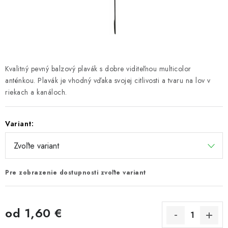
PRETEKÁRSKE SEDAČKY
CAMPING
PRÍVLAČ
Kvalitný pevný balzový plavák s dobre viditeľnou multicolor
NAVIJAKY
anténkou. Plavák je vhodný vďaka svojej citlivosti a tvaru na lov v
riekach a kanáloch.
PRÚTY
Variant:
KONTAKTY
ZNAČKY
Pre zobrazenie dostupnosti zvoľte variant
Navštívte našu predajňu vo Dvoroch nad Žitavou »
od
1,60 €
Jednotková cena: