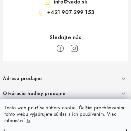
info
@
vado.sk
+421 907 299 153
Z
á
Adresa predajne
p
ä
Vaďo - Rybárske potreby
Otváracie hodiny predajne
Pekárska 4, 941 31 Dvory nad Žitavou
t
i
Pondelok až piatok: 9:00 - 17:00
Pozrite si Google mapu
Tento web používa súbory cookie. Ďalším prechádzaním
Informácie pre Vás
Sobota, Nedeľa: Zatvorené
e
Pozrieť detail mapy »
tohto webu vyjadrujete súhlas s ich používaním. Viac
Napíšte nám
informácií
tu
.
Facebook
Obchodné podmienky
Ochrana osobných údajov