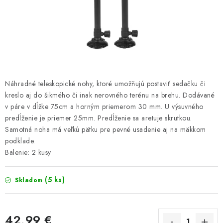
PRETEKÁRSKE SEDAČKY
CAMPING
PRÍVLAČ
NAVIJAKY
Náhradné teleskopické nohy, ktoré umožňujú postaviť sedačku či
kreslo aj do šikmého či inak nerovného terénu na brehu. Dodávané
PRÚTY
v páre v dĺžke 75cm a horným priemerom 30 mm. U výsuvného
predĺženie je priemer 25mm. Predĺženie sa aretuje skrutkou.
Samotná noha má veľkú pätku pre pevné usadenie aj na mäkkom
KONTAKTY
podklade.
Balenie: 2 kusy
ZNAČKY
(5 ks)
Skladom
Navštívte našu predajňu vo Dvoroch nad Žitavou »
42,99 €