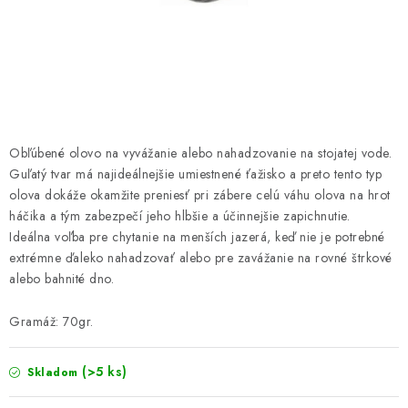
PRETEKÁRSKE SEDAČKY
CAMPING
PRÍVLAČ
NAVIJAKY
Obľúbené olovo na vyvážanie alebo nahadzovanie na stojatej vode.
Guľatý tvar má najideálnejšie umiestnené ťažisko a preto tento typ
PRÚTY
olova dokáže okamžite preniesť pri zábere celú váhu olova na hrot
háčika a tým zabezpečí jeho hlbšie a účinnejšie zapichnutie.
Ideálna voľba pre chytanie na menších jazerá, keď nie je potrebné
KONTAKTY
extrémne ďaleko nahadzovať alebo pre zavážanie na rovné štrkové
alebo bahnité dno.
ZNAČKY
Gramáž: 70gr.
Navštívte našu predajňu vo Dvoroch nad Žitavou »
(>5 ks)
Skladom