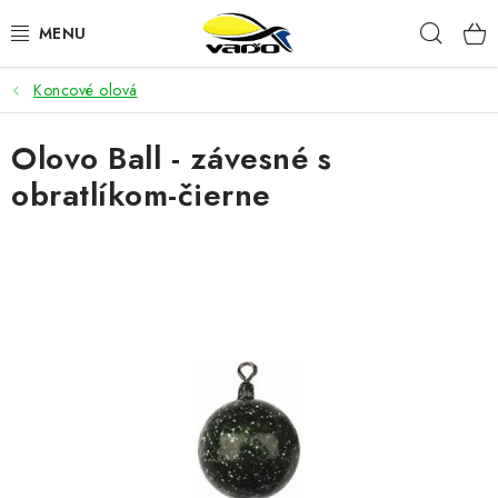
Prejsť
Hľad
na
obsah
Koncové olová
ŽIVÁ NÁSTRAHA
Olovo Ball - závesné s
BIŽUTÉRIA
obratlíkom-čierne
FEEDER
NÁSTRAHY A KRMIVÁ
VLASCE
PLAVÁKY
DOPLNKY