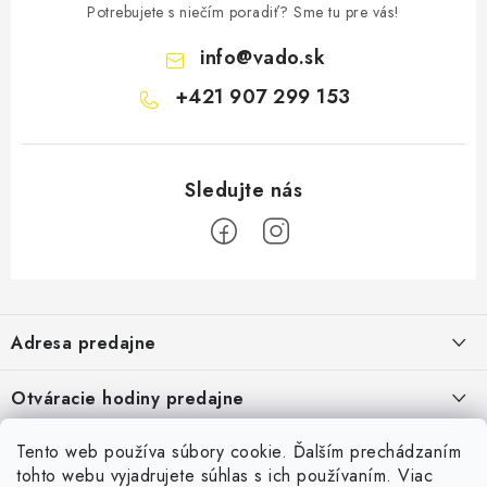
Potrebujete s niečím poradiť? Sme tu pre vás!
info
@
vado.sk
+421 907 299 153
Z
á
Adresa predajne
p
ä
Vaďo - Rybárske potreby
Otváracie hodiny predajne
Pekárska 4, 941 31 Dvory nad Žitavou
t
i
Pondelok až piatok: 9:00 - 17:00
Pozrite si Google mapu
Tento web používa súbory cookie. Ďalším prechádzaním
Informácie pre Vás
Sobota, Nedeľa: Zatvorené
e
Pozrieť detail mapy »
tohto webu vyjadrujete súhlas s ich používaním. Viac