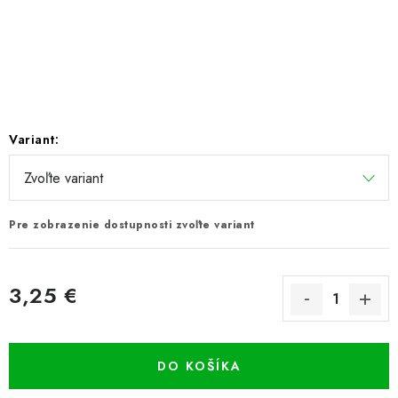
PRETEKÁRSKE SEDAČKY
CAMPING
PRÍVLAČ
Variant:
NAVIJAKY
PRÚTY
Pre zobrazenie dostupnosti zvoľte variant
KONTAKTY
ZNAČKY
3,25 €
Jednotková cena:
Navštívte našu predajňu vo Dvoroch nad Žitavou »
DO KOŠÍKA