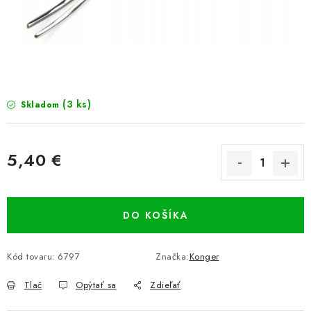
PRETEKÁRSKE SEDAČKY
CAMPING
PRÍVLAČ
(3 ks)
Skladom
NAVIJAKY
PRÚTY
5,40 €
Jednotková cena:
KONTAKTY
DO KOŠÍKA
ZNAČKY
Kód tovaru:
Navštívte našu predajňu vo Dvoroch nad Žitavou »
6797
Značka:
Konger
Tlač
Opýtať sa
Zdieľať