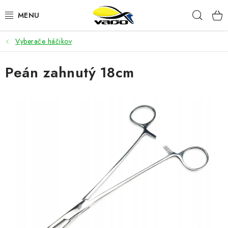
Prejsť
Hľad
na
obsah
Vyberače háčikov
ŽIVÁ NÁSTRAHA
Peán zahnutý 18cm
BIŽUTÉRIA
FEEDER
NÁSTRAHY A KRMIVÁ
VLASCE
PLAVÁKY
DOPLNKY