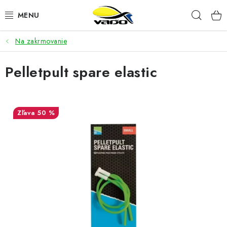
Prejsť
Hľad
na
obsah
Na zakrmovanie
ŽIVÁ NÁSTRAHA
Pelletpult spare elastic
BIŽUTÉRIA
FEEDER
50 %
NÁSTRAHY A KRMIVÁ
VLASCE
PLAVÁKY
DOPLNKY