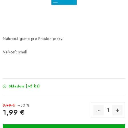
PRETEKÁRSKE SEDAČKY
CAMPING
PRÍVLAČ
Náhradá guma pre Preston praky.
NAVIJAKY
Veľkosť: small
PRÚTY
KONTAKTY
(>5 ks)
Skladom
ZNAČKY
3,99 €
–50 %
Navštívte našu predajňu vo Dvoroch nad Žitavou »
1,99 €
Jednotková cena: