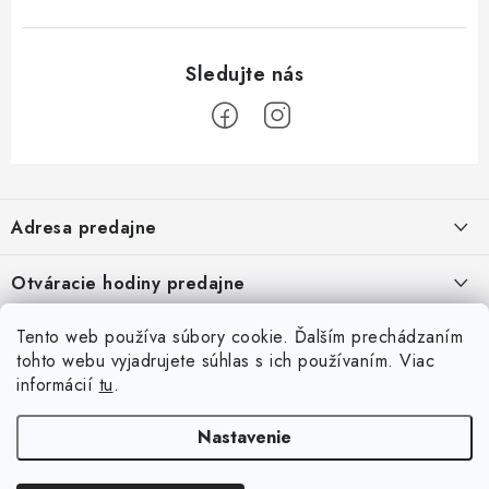
Z
á
Adresa predajne
p
ä
Vaďo - Rybárske potreby
Otváracie hodiny predajne
Pekárska 4, 941 31 Dvory nad Žitavou
t
i
Pondelok až piatok: 9:00 - 17:00
Pozrite si Google mapu
Tento web používa súbory cookie. Ďalším prechádzaním
Informácie pre Vás
Sobota, Nedeľa: Zatvorené
e
Pozrieť detail mapy »
tohto webu vyjadrujete súhlas s ich používaním. Viac
Napíšte nám
informácií
tu
.
Facebook
Obchodné podmienky
Ochrana osobných údajov
Nastavenie