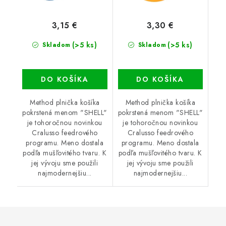
3,15 €
3,30 €
(>5 ks)
(>5 ks)
Skladom
Skladom
DO KOŠÍKA
DO KOŠÍKA
Method plnička košíka
Method plnička košíka
pokrstená menom "SHELL"
pokrstená menom "SHELL"
je tohoročnou novinkou
je tohoročnou novinkou
Cralusso feedrového
Cralusso feedrového
programu. Meno dostala
programu. Meno dostala
podľa mušľovitého tvaru. K
podľa mušľovitého tvaru. K
jej vývoju sme použili
jej vývoju sme použili
najmodernejšiu...
najmodernejšiu...