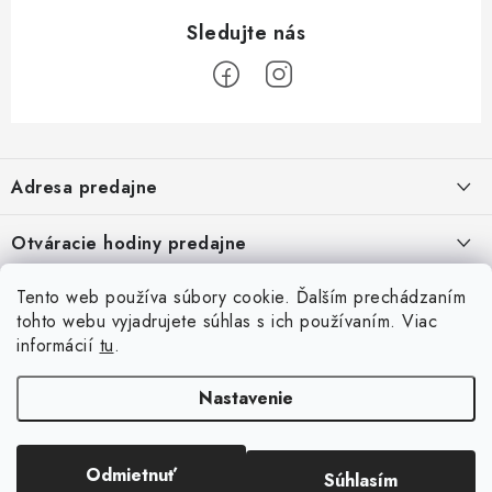
Z
á
Adresa predajne
p
ä
Vaďo - Rybárske potreby
Otváracie hodiny predajne
Pekárska 4, 941 31 Dvory nad Žitavou
t
i
Pondelok až piatok: 9:00 - 17:00
Tento web používa súbory cookie. Ďalším prechádzaním
Pozrite si Google mapu
Informácie pre Vás
Sobota, Nedeľa: Zatvorené
e
Pozrieť detail mapy »
tohto webu vyjadrujete súhlas s ich používaním. Viac
Napíšte nám
informácií
tu
.
Facebook
Obchodné podmienky
Ochrana osobných údajov
Nastavenie
Odmietnuť
Súhlasím
Copyright 2026
Rybárske potreby Vaďo.sk
. Všetky práva vyhradené.