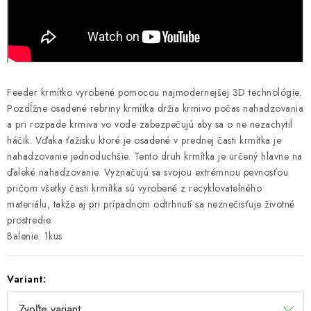
Feeder krmítko vyrobené pomocou najmodernejšej 3D technológie.
Pozdĺžne osadené rebriny krmítka držia krmivo počas nahadzovania
a pri rozpade krmiva vo vode zabezpečujú aby sa o ne nezachytil
háčik. Vďaka ťažisku ktoré je osadené v prednej časti krmítka je
nahadzovanie jednoduchšie. Tento druh krmítka je určený hlavne na
ďaleké nahadzovanie. Vyznačujú sa svojou extrémnou pevnosťou
pričom všetky časti krmítka sú vyrobené z recyklovatelného
materiálu, takže aj pri prípadnom odtrhnutí sa neznečisťuje životné
prostredie.
Balenie: 1kus
Variant: