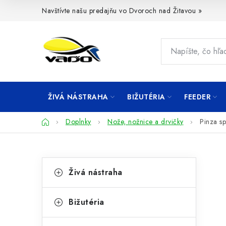
Prejsť
Navštívte našu predajňu vo Dvoroch nad Žitavou »
na
obsah
ŽIVÁ NÁSTRAHA
BIŽUTÉRIA
FEEDER
Domov
Doplnky
Nože, nožnice a drvičky
Pinza spl
B
K
Preskočiť
Živá nástraha
kategórie
a
o
t
č
Bižutéria
e
n