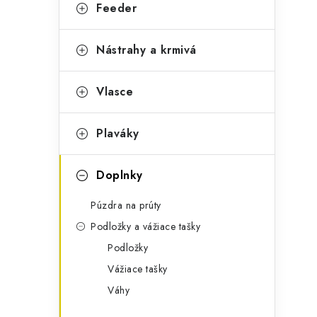
g
Feeder
ý
ó
p
r
Nástrahy a krmivá
a
i
Vlasce
e
n
e
Plaváky
l
Doplnky
Púzdra na prúty
Podložky a vážiace tašky
Podložky
Vážiace tašky
Váhy