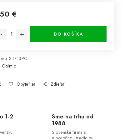
,50 €
notková cena:
DO KOŠÍKA
aru:
ST713PC
:
Colmic
č
Opýtať sa
Zdieľať
o 1-2
Sme na trhu od
1988
ovensku
Slovenská firma s
dlhoročnou tradíciou