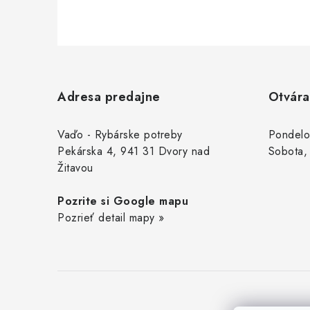
Z
á
Adresa predajne
Otvára
p
ä
Vaďo - Rybárske potreby
Pondelo
Pekárska 4, 941 31 Dvory nad
Sobota,
t
Žitavou
i
Pozrite si Google mapu
e
Pozrieť detail mapy »