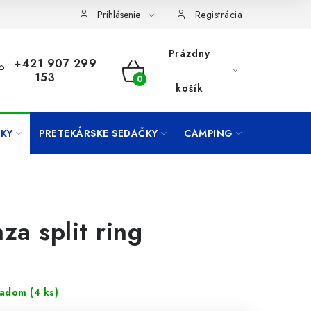
Prihlásenie
Registrácia
Prázdny
+421 907 299
153
NÁKUPNÝ
košík
KOŠÍK
KY
PRETEKÁRSKE SEDAČKY
CAMPING
PRÍVLAČ
nza split ring
ladom
(4 ks)