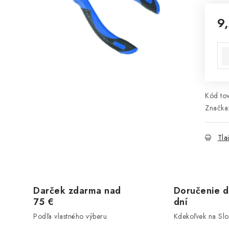
9
Jed
Kód tov
Značka
Tla
Darček zdarma nad
Doručenie d
75 €
dní
Podľa vlastného výberu
Kdekoľvek na Sl