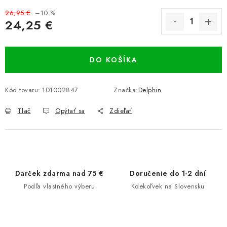
26,95 €
–10 %
24,25 €
Jednotková cena:
DO KOŠÍKA
Kód tovaru:
101002847
Značka:
Delphin
Tlač
Opýtať sa
Zdieľať
Darček zdarma nad 75 €
Doručenie do 1-2 dní
Podľa vlastného výberu
Kdekoľvek na Slovensku