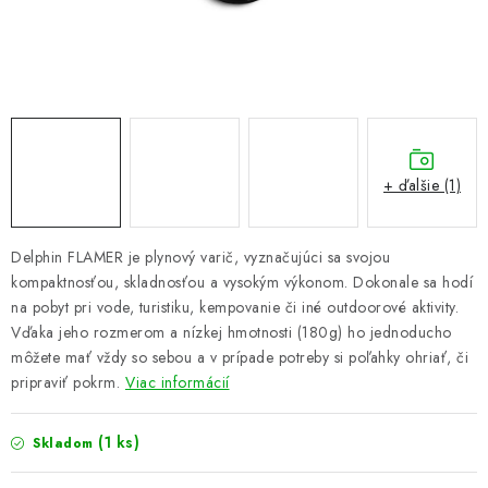
PRETEKÁRSKE SEDAČKY
CAMPING
PRÍVLAČ
NAVIJAKY
+ ďalšie (1)
PRÚTY
Delphin FLAMER je plynový varič, vyznačujúci sa svojou
kompaktnosťou, skladnosťou a vysokým výkonom. Dokonale sa hodí
KONTAKTY
na pobyt pri vode, turistiku, kempovanie či iné outdoorové aktivity.
Vďaka jeho rozmerom a nízkej hmotnosti (180g) ho jednoducho
ZNAČKY
môžete mať vždy so sebou a v prípade potreby si poľahky ohriať, či
pripraviť pokrm.
Viac informácií
Navštívte našu predajňu vo Dvoroch nad Žitavou »
(1 ks)
Skladom