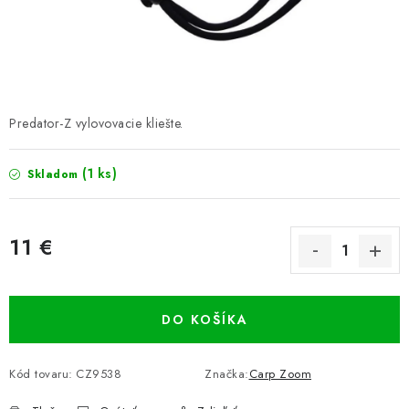
PRETEKÁRSKE SEDAČKY
CAMPING
PRÍVLAČ
Predator-Z vylovovacie kliešte.
NAVIJAKY
(1 ks)
Skladom
PRÚTY
KONTAKTY
11 €
Jednotková cena:
ZNAČKY
DO KOŠÍKA
Navštívte našu predajňu vo Dvoroch nad Žitavou »
Kód tovaru:
CZ9538
Značka:
Carp Zoom