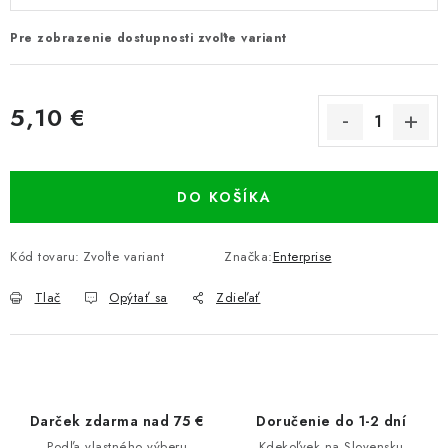
Pre zobrazenie dostupnosti zvoľte variant
5,10 €
Jednotková cena:
DO KOŠÍKA
Kód tovaru:
Zvoľte variant
Značka:
Enterprise
Tlač
Opýtať sa
Zdieľať
Darček zdarma nad 75 €
Doručenie do 1-2 dní
Podľa vlastného výberu
Kdekoľvek na Slovensku