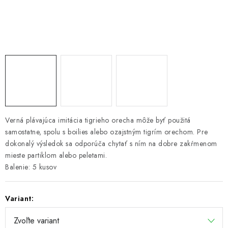
PRETEKÁRSKE SEDAČKY
CAMPING
PRÍVLAČ
NAVIJAKY
PRÚTY
Verná plávajúca imitácia tigrieho orecha môže byť použitá
samostatne, spolu s boilies alebo ozajstným tigrím orechom. Pre
KONTAKTY
dokonalý výsledok sa odporúča chytať s ním na dobre zakŕmenom
mieste partiklom alebo peletami.
ZNAČKY
Balenie: 5 kusov
Navštívte našu predajňu vo Dvoroch nad Žitavou »
Variant: