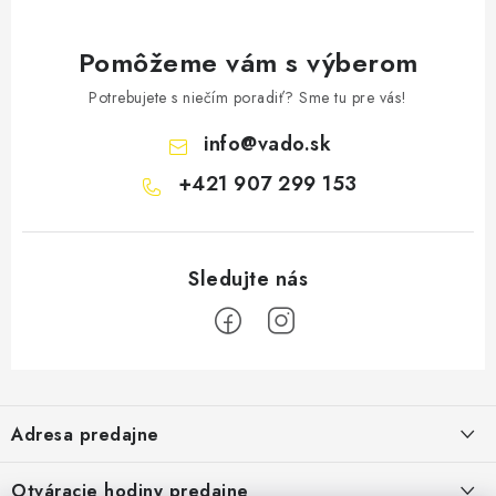
Pomôžeme vám s výberom
Potrebujete s niečím poradiť? Sme tu pre vás!
info
@
vado.sk
+421 907 299 153
Z
á
Adresa predajne
p
ä
Vaďo - Rybárske potreby
Otváracie hodiny predajne