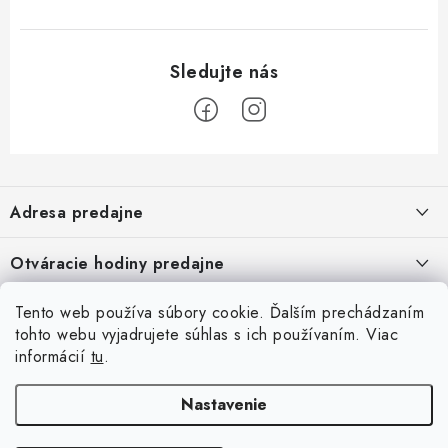
Z
á
Adresa predajne
p
ä
Vaďo - Rybárske potreby
Otváracie hodiny predajne
Pekárska 4, 941 31 Dvory nad Žitavou
t
i
Pondelok až piatok: 9:00 - 17:00
Pozrite si Google mapu
Tento web používa súbory cookie. Ďalším prechádzaním
Informácie pre Vás
Sobota, Nedeľa: Zatvorené
e
Pozrieť detail mapy »
tohto webu vyjadrujete súhlas s ich používaním. Viac
Napíšte nám
informácií
tu
.
Facebook
Obchodné podmienky
Ochrana osobných údajov
Nastavenie