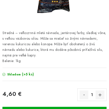
PRETEKÁRSKE SEDAČKY
CAMPING
PRÍVLAČ
Stredná – veľkozrnná mletá návnada, jantárovej farby, sladkej vône,
NAVIJAKY
s veľkou väzbovou silou. Môže sa miešať so živými návnadami,
varenou kukuricou alebo konope. Môže byť obohatený o živú
návnadu alebo kukurica, ktorá mu dodáva pôsobivú príťažlivú silu,
PRÚTY
najmä pre veľké kapry.
Balenie: 1kg
KONTAKTY
(>5 ks)
Skladom
ZNAČKY
Navštívte našu predajňu vo Dvoroch nad Žitavou »
4,60 €
Jednotková cena: