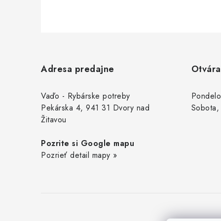
Z
á
Adresa predajne
Otvára
p
ä
Vaďo - Rybárske potreby
Pondelo
Pekárska 4, 941 31 Dvory nad
Sobota,
t
Žitavou
i
Pozrite si Google mapu
e
Pozrieť detail mapy »