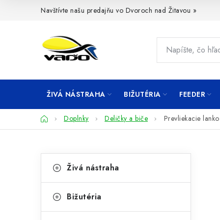
Prejsť
Navštívte našu predajňu vo Dvoroch nad Žitavou »
na
obsah
ŽIVÁ NÁSTRAHA
BIŽUTÉRIA
FEEDER
Domov
Doplnky
Deličky a biče
Prevliekacie lanko
B
K
Preskočiť
Živá nástraha
kategórie
a
o
t
č
Bižutéria
e
n