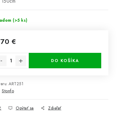
: 150cm
ladom
(>5 ks)
,70 €
notková cena:
DO KOŠÍKA
aru:
ART251
:
Stonfo
č
Opýtať sa
Zdieľať