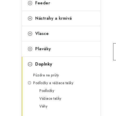
g
Feeder
ý
ó
p
r
Nástrahy a krmivá
a
i
Vlasce
e
n
e
Plaváky
l
Doplnky
Púzdra na prúty
Podložky a vážiace tašky
Podložky
Vážiace tašky
Váhy