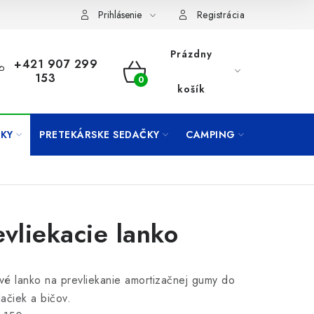
Prihlásenie
Registrácia
Prázdny
+421 907 299
153
NÁKUPNÝ
košík
KOŠÍK
KY
PRETEKÁRSKE SEDAČKY
CAMPING
PRÍVLAČ
evliekacie lanko
é lanko na prevliekanie amortizačnej gumy do
ačiek a bičov.