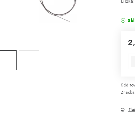
Dĺžka
Sk
2
Jed
Kód tov
Značka
Tla