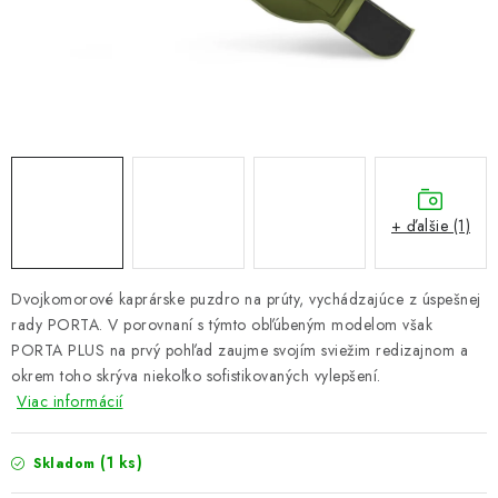
PRETEKÁRSKE SEDAČKY
CAMPING
PRÍVLAČ
NAVIJAKY
+ ďalšie (1)
PRÚTY
KONTAKTY
Dvojkomorové kaprárske puzdro na prúty, vychádzajúce z úspešnej
rady PORTA. V porovnaní s týmto obľúbeným modelom však
ZNAČKY
PORTA PLUS na prvý pohľad zaujme svojím sviežim redizajnom a
okrem toho skrýva niekoľko sofistikovaných vylepšení.
Viac informácií
Navštívte našu predajňu vo Dvoroch nad Žitavou »
(1 ks)
Skladom