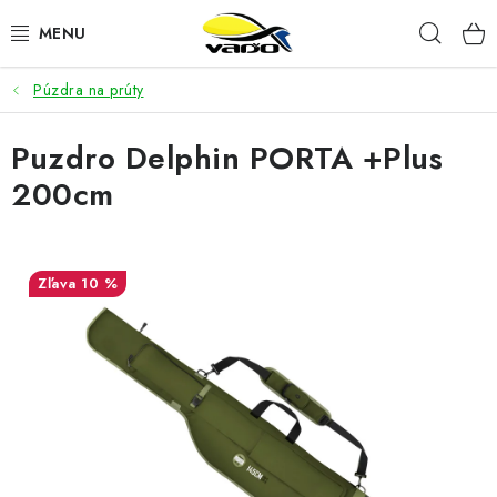
Prejsť
Hľad
na
obsah
Púzdra na prúty
ŽIVÁ NÁSTRAHA
Puzdro Delphin PORTA +Plus
BIŽUTÉRIA
200cm
FEEDER
NÁSTRAHY A KRMIVÁ
10 %
VLASCE
PLAVÁKY
DOPLNKY