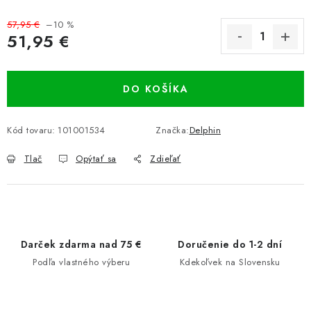
57,95 €
–10 %
51,95 €
Jednotková cena:
DO KOŠÍKA
Kód tovaru:
101001534
Značka:
Delphin
Tlač
Opýtať sa
Zdieľať
Darček zdarma nad 75 €
Doručenie do 1-2 dní
Podľa vlastného výberu
Kdekoľvek na Slovensku