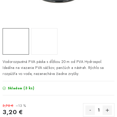
PRETEKÁRSKE SEDAČKY
CAMPING
PRÍVLAČ
NAVIJAKY
PRÚTY
Vodorozpustná PVA páska s dĺžkou 20 m od PVA Hydrospol.
Ideálna na viazanie PVA sáčkov, pančúch a nástrah. Rýchlo sa
KONTAKTY
rozpúšťa vo vode, nezanecháva žiadne zvyšky.
ZNAČKY
(3 ks)
Skladom
Navštívte našu predajňu vo Dvoroch nad Žitavou »
3,70 €
–13 %
3,20 €