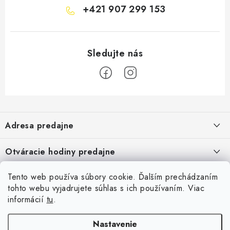
+421 907 299 153
Z
á
Adresa predajne
p
ä
Vaďo - Rybárske potreby
Otváracie hodiny predajne
Pekárska 4, 941 31 Dvory nad Žitavou
t
i
Pondelok až piatok: 9:00 - 17:00
Pozrite si Google mapu
Tento web používa súbory cookie. Ďalším prechádzaním
Informácie pre Vás
Sobota, Nedeľa: Zatvorené
e
Pozrieť detail mapy »
tohto webu vyjadrujete súhlas s ich používaním. Viac
Napíšte nám
informácií
tu
.
Facebook
Obchodné podmienky
Ochrana osobných údajov
Nastavenie