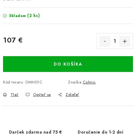
(2 ks)
Skladom
107 €
Jednotková cena:
DO KOŠÍKA
Kód tovaru:
OMH01C
Značka:
Colmic
Tlač
Opýtať sa
Zdieľať
Darček zdarma nad 75 €
Doručenie do 1-2 dní