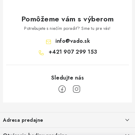
Pomôžeme vám s výberom
Potrebujete s niečím poradiť? Sme tu pre vás!
info
@
vado.sk
+421 907 299 153
Z
á
Adresa predajne
p
ä
Vaďo - Rybárske potreby