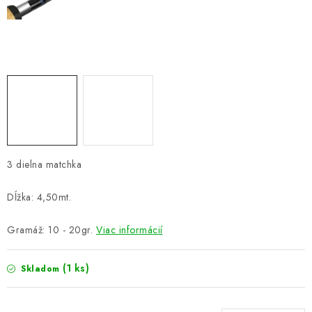
PRETEKÁRSKE SEDAČKY
CAMPING
PRÍVLAČ
NAVIJAKY
PRÚTY
3 dielna matchka
KONTAKTY
Dĺžka: 4,50mt.
ZNAČKY
Gramáž: 10 - 20gr.
Viac informácií
Navštívte našu predajňu vo Dvoroch nad Žitavou »
(1 ks)
Skladom