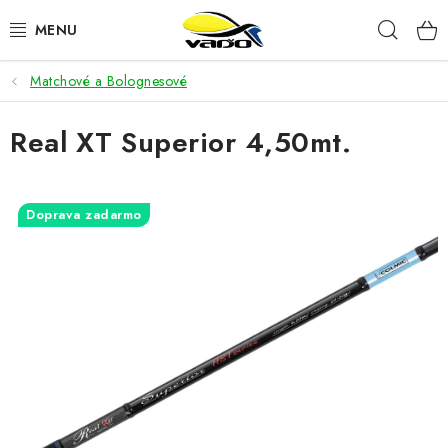
Prejsť
Hľad
na
obsah
Matchové a Bolognesové
ŽIVÁ NÁSTRAHA
Real XT Superior 4,50mt.
BIŽUTÉRIA
FEEDER
Doprava zadarmo
NÁSTRAHY A KRMIVÁ
VLASCE
PLAVÁKY
DOPLNKY