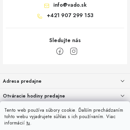
info
@
vado.sk
+421 907 299 153
Z
á
Adresa predajne
p
ä
Vaďo - Rybárske potreby
Otváracie hodiny predajne
Pekárska 4, 941 31 Dvory nad Žitavou
t
i
Pondelok až piatok: 9:00 - 17:00
Pozrite si Google mapu
Tento web používa súbory cookie. Ďalším prechádzaním
Informácie pre Vás
Sobota, Nedeľa: Zatvorené
e
Pozrieť detail mapy »
tohto webu vyjadrujete súhlas s ich používaním. Viac
Napíšte nám
informácií
tu
.
Facebook
Obchodné podmienky