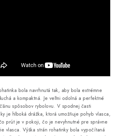
ohatinka bola navrhnutá tak, aby bola extrémne
uchá a kompaktná. Je veľmi odolná a perfektné
čšinu spôsobov rybolovu. V spodnej časti
nky je hlboká drážka, ktorá umožňuje pohyb vlasca,
 čo prút je v pokoji, čo je nevyhnutné pre správne
ie vlasca. Výška strán rohatinky bola vypočítaná