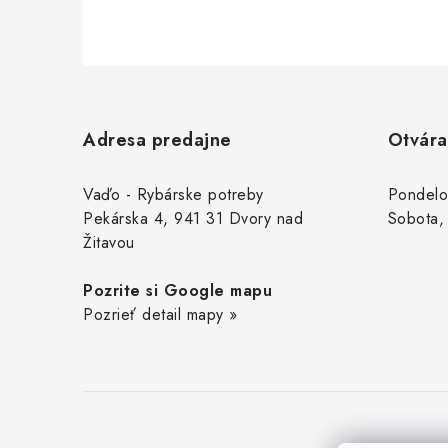
Z
á
Adresa predajne
Otvára
p
ä
Vaďo - Rybárske potreby
Pondelo
Pekárska 4, 941 31 Dvory nad
Sobota,
t
Žitavou
i
Pozrite si Google mapu
e
Pozrieť detail mapy »