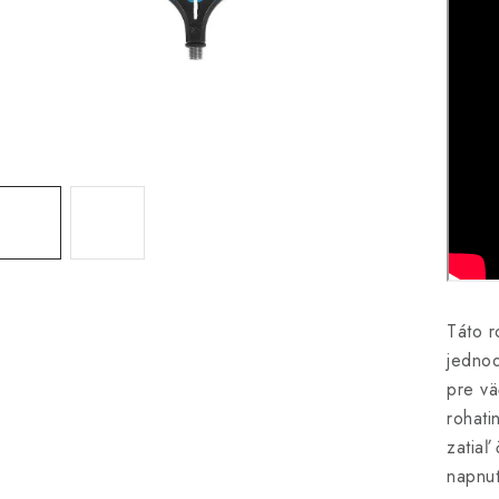
Táto r
jednod
pre vä
rohati
zatiaľ
napnut