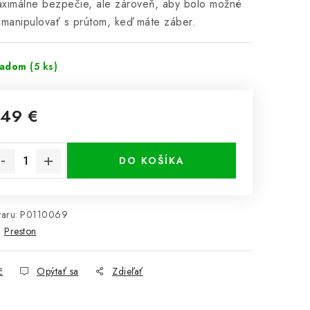
ximálne bezpečie, ale zároveň, aby bolo možné
 manipulovať s prútom, keď máte záber.
ladom
(5 ks)
,49 €
notková cena:
DO KOŠÍKA
aru:
P0110069
:
Preston
č
Opýtať sa
Zdieľať