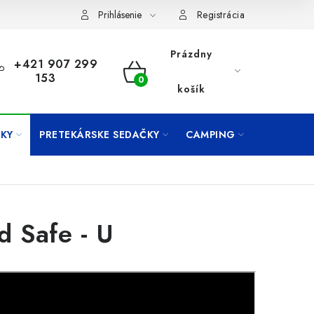
Prihlásenie
Registrácia
Prázdny
+421 907 299
153
NÁKUPNÝ
košík
KOŠÍK
KY
PRETEKÁRSKE SEDAČKY
CAMPING
PRÍVLAČ
d Safe - U