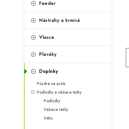
g
Feeder
ý
ó
p
r
Nástrahy a krmivá
a
i
Vlasce
e
n
e
Plaváky
l
Doplnky
Púzdra na prúty
Podložky a vážiace tašky
Podložky
Vážiace tašky
Váhy