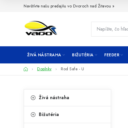
Prejsť
Navštívte našu predajňu vo Dvoroch nad Žitavou »
na
obsah
ŽIVÁ NÁSTRAHA
BIŽUTÉRIA
FEEDER
Domov
Doplnky
Rod Safe - U
B
K
Preskočiť
Živá nástraha
kategórie
a
o
t
č
Bižutéria
e
n