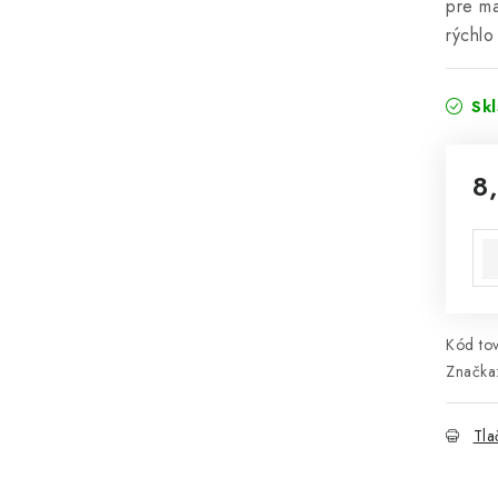
pre ma
rýchlo
Sk
8
Jed
Kód tov
Značka
Tla