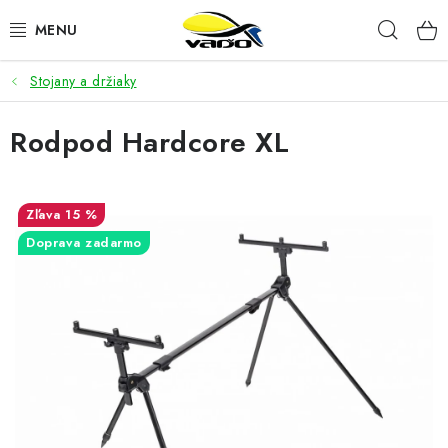
Prejsť
Hľad
na
obsah
Stojany a držiaky
ŽIVÁ NÁSTRAHA
Rodpod Hardcore XL
BIŽUTÉRIA
FEEDER
15 %
NÁSTRAHY A KRMIVÁ
Doprava zadarmo
VLASCE
PLAVÁKY
DOPLNKY