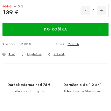
164 €
–15 %
139 €
Jednotková cena:
DO KOŠÍKA
Kód tovaru:
M-RPHC
Značka:
Mivardi
Tlač
Opýtať sa
Zdieľať
Darček zdarma nad 75 €
Doručenie do 1-2 dní
Podľa vlastného výberu
Kdekoľvek na Slovensku