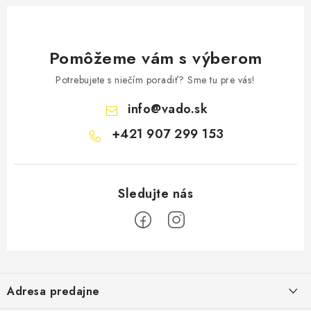
Pomôžeme vám s výberom
Potrebujete s niečím poradiť? Sme tu pre vás!
info
@
vado.sk
+421 907 299 153
Z
á
Adresa predajne
p