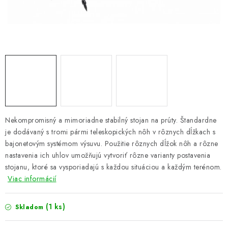
PRETEKÁRSKE SEDAČKY
CAMPING
PRÍVLAČ
NAVIJAKY
PRÚTY
Nekompromisný a mimoriadne stabilný stojan na prúty. Štandardne
je dodávaný s tromi pármi teleskopických nôh v rôznych dĺžkach s
KONTAKTY
bajonetovým systémom výsuvu. Použitie rôznych dĺžok nôh a rôzne
nastavenia ich uhlov umožňujú vytvoriť rôzne varianty postavenia
ZNAČKY
stojanu, ktoré sa vysporiadajú s každou situáciou a každým terénom.
Viac informácií
Navštívte našu predajňu vo Dvoroch nad Žitavou »
(1 ks)
Skladom