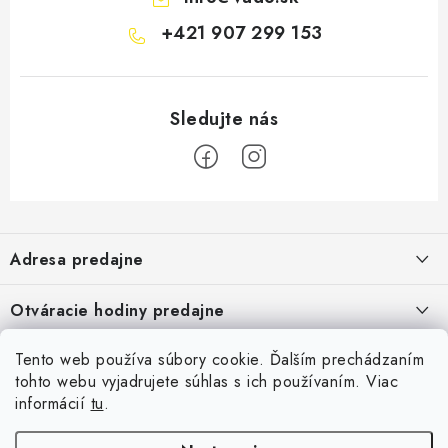
+421 907 299 153
Z
á
Adresa predajne
p
ä
Vaďo - Rybárske potreby
Otváracie hodiny predajne
Pekárska 4, 941 31 Dvory nad Žitavou
t
i
Pondelok až piatok: 9:00 - 17:00
Pozrite si Google mapu
Tento web používa súbory cookie. Ďalším prechádzaním
Informácie pre Vás
Sobota, Nedeľa: Zatvorené
e
Pozrieť detail mapy »
tohto webu vyjadrujete súhlas s ich používaním. Viac
Napíšte nám
informácií
tu
.
Facebook
Obchodné podmienky
Ochrana osobných údajov