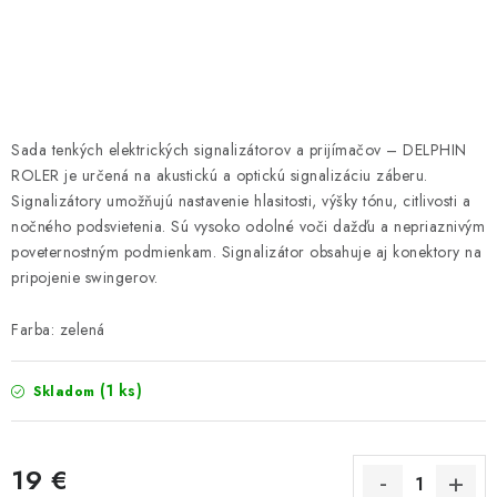
PRETEKÁRSKE SEDAČKY
CAMPING
PRÍVLAČ
Sada tenkých elektrických signalizátorov a prijímačov – DELPHIN
NAVIJAKY
ROLER je určená na akustickú a optickú signalizáciu záberu.
Signalizátory umožňujú nastavenie hlasitosti, výšky tónu, citlivosti a
nočného podsvietenia. Sú vysoko odolné voči dažďu a nepriaznivým
PRÚTY
poveternostným podmienkam. Signalizátor obsahuje aj konektory na
pripojenie swingerov.
KONTAKTY
Farba: zelená
ZNAČKY
(1 ks)
Skladom
Navštívte našu predajňu vo Dvoroch nad Žitavou »
19 €