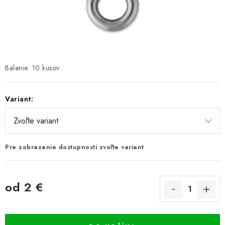
PRETEKÁRSKE SEDAČKY
CAMPING
PRÍVLAČ
Balenie: 10 kusov
NAVIJAKY
Variant:
PRÚTY
KONTAKTY
Pre zobrazenie dostupnosti zvoľte variant
ZNAČKY
od
2 €
Navštívte našu predajňu vo Dvoroch nad Žitavou »
Jednotková cena: