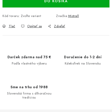
DO KOŠÍKA
Kód tovaru:
Zvoľte variant
Značka:
Mistrall
Tlač
Opýtať sa
Zdieľať
Darček zdarma nad 75 €
Doručenie do 1-2 dní
Podľa vlastného výberu
Kdekoľvek na Slovensku
Sme na trhu od 1988
Slovenská firma s dlhoročnou
tradíciou