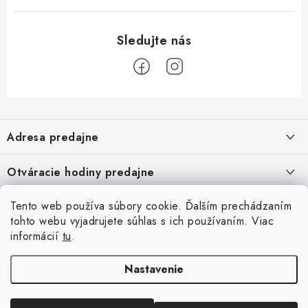
Z
á
Adresa predajne
p
ä
Vaďo - Rybárske potreby
Otváracie hodiny predajne
Pekárska 4, 941 31 Dvory nad Žitavou
t
i
Pondelok až piatok: 9:00 - 17:00
Pozrite si Google mapu
Tento web používa súbory cookie. Ďalším prechádzaním
Informácie pre Vás
Sobota, Nedeľa: Zatvorené
e
Pozrieť detail mapy »
tohto webu vyjadrujete súhlas s ich používaním. Viac
Napíšte nám
informácií
tu
.
Facebook
Obchodné podmienky
Ochrana osobných údajov
Nastavenie