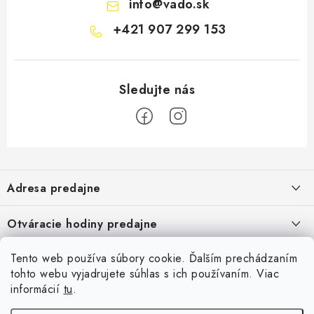
info
@
vado.sk
+421 907 299 153
Z
á
Adresa predajne
p
ä
Vaďo - Rybárske potreby
Otváracie hodiny predajne
Pekárska 4, 941 31 Dvory nad Žitavou
t
i
Pondelok až piatok: 9:00 - 17:00
Pozrite si Google mapu
Tento web používa súbory cookie. Ďalším prechádzaním
Informácie pre Vás
Sobota, Nedeľa: Zatvorené
e
Pozrieť detail mapy »
tohto webu vyjadrujete súhlas s ich používaním. Viac
Napíšte nám
informácií
tu
.
Facebook
Obchodné podmienky
Ochrana osobných údajov