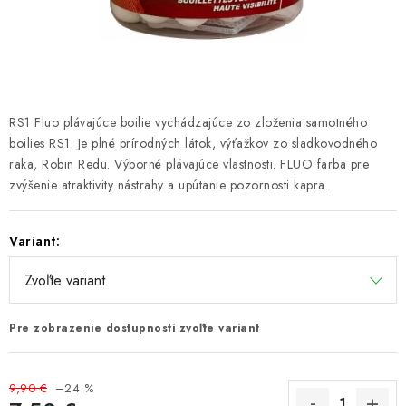
PRETEKÁRSKE SEDAČKY
CAMPING
PRÍVLAČ
RS1 Fluo plávajúce boilie vychádzajúce zo zloženia samotného
NAVIJAKY
boilies RS1. Je plné prírodných látok, výťažkov zo sladkovodného
raka, Robin Redu. Výborné plávajúce vlastnosti. FLUO farba pre
zvýšenie atraktivity nástrahy a upútanie pozornosti kapra.
PRÚTY
KONTAKTY
Variant:
ZNAČKY
Pre zobrazenie dostupnosti zvoľte variant
Navštívte našu predajňu vo Dvoroch nad Žitavou »
9,90 €
–24 %